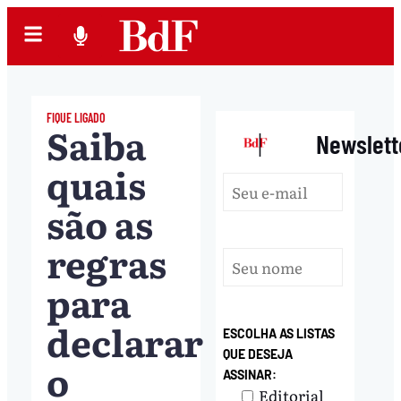
FIQUE LIGADO
Saiba
|
Newslett
quais
são as
regras
para
declarar
ESCOLHA AS LISTAS
QUE DESEJA
o
ASSINAR:
Editorial