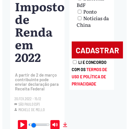
Imposto
BdF
Ponto
de
Notícias da
China
Renda
em
2022
LI E CONCORDO
COM OS
TERMOS DE
A partir de 2 de março
USO E POLÍTICA DE
contribuinte pode
enviar declaração para
PRIVACIDADE
Receita Federal
20.FEV.2022 - 15:12
SÃO PAULO (SP)
MICHELE DE MELLO