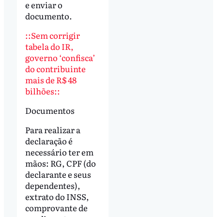
e enviar o
documento.
::Sem corrigir
tabela do IR,
governo ‘confisca’
do contribuinte
mais de R$ 48
bilhões::
Documentos
Para realizar a
declaração é
necessário ter em
mãos: RG, CPF (do
declarante e seus
dependentes),
extrato do INSS,
comprovante de