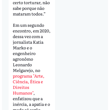
certo torturar, não
sabe porque não
mataram todos.”
Em um segundo
encontro, em 2020,
dessa vez com a
jornalista Katia
Marko e o
engenheiro
agronômo
Leonardo
Melgarejo, no
programa "Arte,
Ciência, Ética e
Direitos
Humanos"
,
enfatizou que a
inércia, a apatia e o
medo só serão