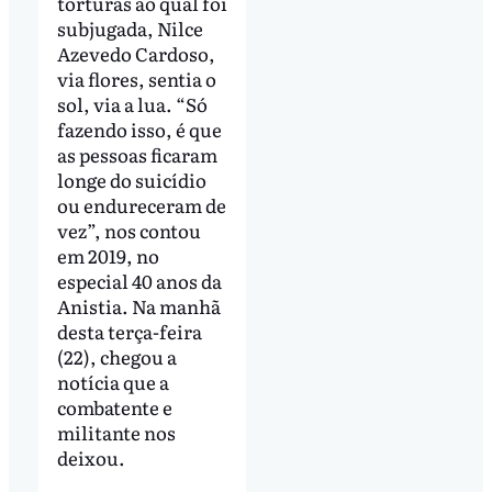
torturas ao qual foi
subjugada, Nilce
Azevedo Cardoso,
via flores, sentia o
sol, via a lua. “Só
fazendo isso, é que
as pessoas ficaram
longe do suicídio
ou endureceram de
vez”, nos contou
em 2019, no
especial 40 anos da
Anistia. Na manhã
desta terça-feira
(22), chegou a
notícia que a
combatente e
militante nos
deixou.