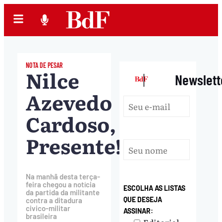
NOTA DE PESAR
Nilce
|
Newslett
Azevedo
Cardoso,
Presente!
Na manhã desta terça-
feira chegou a notícia
ESCOLHA AS LISTAS
da partida da militante
QUE DESEJA
contra a ditadura
civico-militar
ASSINAR:
brasileira