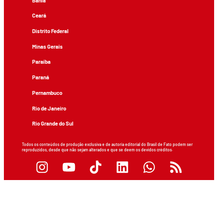
Bahia
Ceará
Distrito Federal
Minas Gerais
Paraíba
Paraná
Pernambuco
Rio de Janeiro
Rio Grande do Sul
Todos os conteúdos de produção exclusiva e de autoria editorial do Brasil de Fato podem ser
reproduzidos, desde que não sejam alterados e que se deem os devidos créditos.