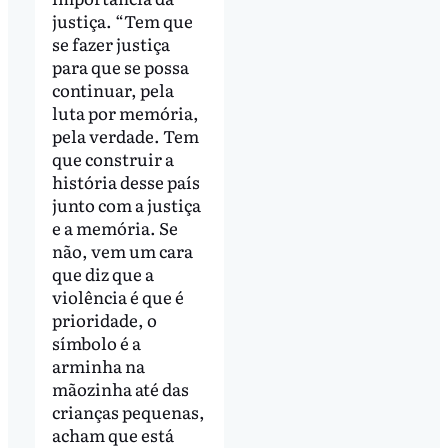
justiça. “Tem que
se fazer justiça
para que se possa
continuar, pela
luta por memória,
pela verdade. Tem
que construir a
história desse país
junto com a justiça
e a memória. Se
não, vem um cara
que diz que a
violência é que é
prioridade, o
símbolo é a
arminha na
mãozinha até das
crianças pequenas,
acham que está