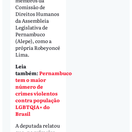
membros da
Comissão de
Direitos Humanos
da Assembleia
Legislativa de
Pernambuco
(Alepe), como a
própria Robeyoncé
Lima.
Leia
também:
Pernambuco
tem o maior
número de
crimes violentos
contra população
LGBTQIA+ do
Brasil
A deputada relatou