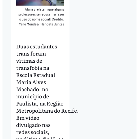
Alunas relatam que alguns
professores se recusam a fazer
o uso do nome social
|
Crédito:
Yane Mendes/ Mandata Juntas
Duas estudantes
trans foram
vítimas de
transfobia
na
Escola Estadual
Maria Alves
Machado, no
município de
Paulista, na Região
Metropolitana do Recife.
Em vídeo
divulgado nas
redes sociais,
no último dia 19, as