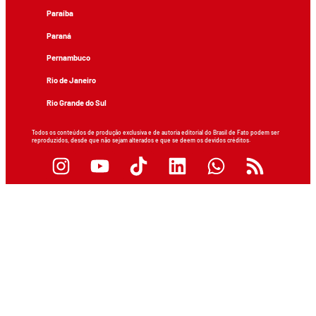
Paraíba
Paraná
Pernambuco
Rio de Janeiro
Rio Grande do Sul
Todos os conteúdos de produção exclusiva e de autoria editorial do Brasil de Fato podem ser
reproduzidos, desde que não sejam alterados e que se deem os devidos créditos.