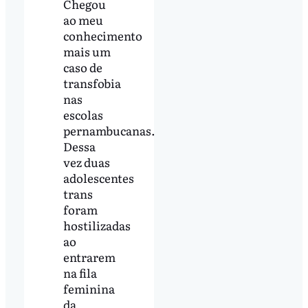
Chegou
ao meu
conhecimento
mais um
caso de
transfobia
nas
escolas
pernambucanas.
Dessa
vez duas
adolescentes
trans
foram
hostilizadas
ao
entrarem
na fila
feminina
da