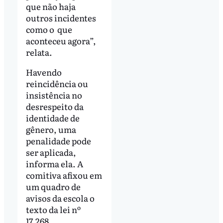
que não haja
outros incidentes
como o que
aconteceu agora”,
relata.
Havendo
reincidência ou
insistência no
desrespeito da
identidade de
gênero, uma
penalidade pode
ser aplicada,
informa ela. A
comitiva afixou em
um quadro de
avisos da escola o
texto da lei nº
17.268.