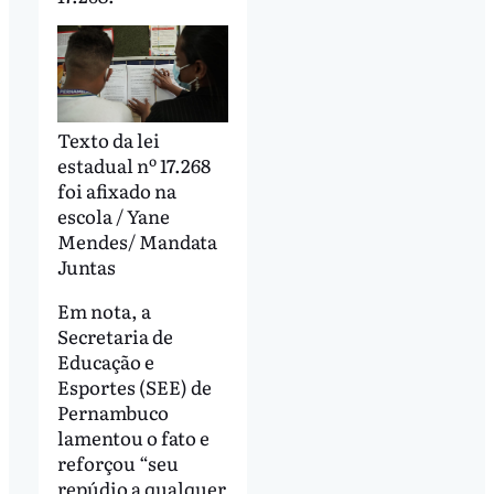
Texto da lei
estadual nº 17.268
foi afixado na
escola / Yane
Mendes/ Mandata
Juntas
Em nota, a
Secretaria de
Educação e
Esportes (SEE) de
Pernambuco
lamentou o fato e
reforçou “seu
repúdio a qualquer