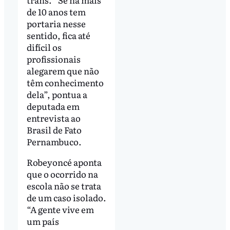
de 10 anos tem
portaria nesse
sentido, fica até
difícil os
profissionais
alegarem que não
têm conhecimento
dela”, pontua a
deputada em
entrevista ao
Brasil de Fato
Pernambuco.
Robeyoncé aponta
que o ocorrido na
escola não se trata
de um caso isolado.
“A gente vive em
um país