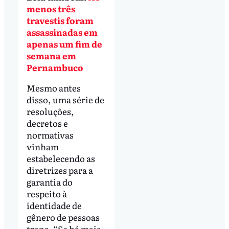
menos três
travestis foram
assassinadas em
apenas um fim de
semana em
Pernambuco
Mesmo antes
disso, uma série de
resoluções,
decretos e
normativas
vinham
estabelecendo as
diretrizes para a
garantia do
respeito à
identidade de
gênero de pessoas
trans. “Se há mais