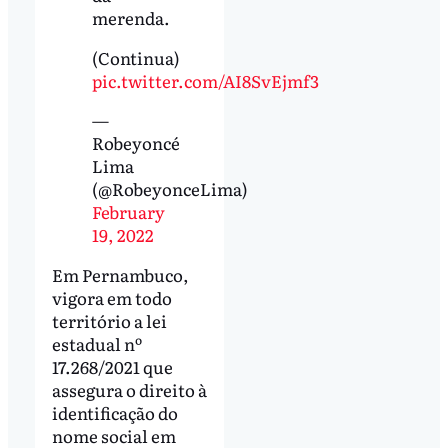
merenda.
(Continua)
pic.twitter.com/AI8SvEjmf3
—
Robeyoncé
Lima
(@RobeyonceLima)
February
19, 2022
Em Pernambuco,
vigora em todo
território a lei
estadual nº
17.268/2021 que
assegura o direito à
identificação do
nome social em