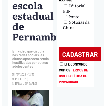
escola
ASSINAR:
Editorial
BdF
estadual
Ponto
de
Notícias da
China
Pernambuco
Em vídeo que circula
nas redes sociais, as
alunas aparecem sendo
hostilizadas por outros
LI E CONCORDO
adolescentes
COM OS
TERMOS DE
25.FEV.2022 - 12:33
USO E POLÍTICA DE
RECIFE (PE)
PRIVACIDADE
MARIA LÍGIA BARROS