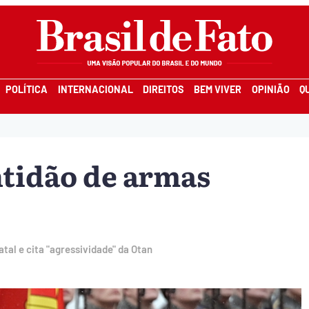
POLÍTICA
INTERNACIONAL
DIREITOS
BEM VIVER
OPINIÃO
Q
tidão de armas
tal e cita "agressividade" da Otan