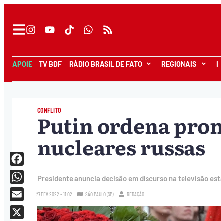
APOIE
TV BDF
RÁDIO BRASIL DE FATO
REGIONAIS
I
CONFLITO
Putin ordena pron
nucleares russas
Facebook
Presidente anuncia decisão em discurso na televisão esta
WhatsApp
27.FEV.2022 - 11:02
SÃO PAULO (SP)
REDAÇÃO
Email