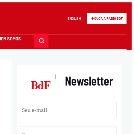
ENGLISH
OUÇA A RÁDIO BDF
UEM SOMOS
Newsletter
|