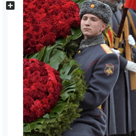
X
Share