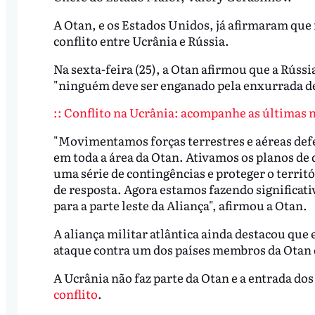
A Otan, e os Estados Unidos, já afirmaram que 
conflito entre Ucrânia e Rússia.
Na sexta-feira (25), a Otan afirmou que a Rússi
"
ninguém deve ser enganado pela enxurrada de
:: Conflito na Ucrânia: acompanhe as últimas no
"Movimentamos forças terrestres e aéreas defe
em toda a área da Otan.
Ativamos os planos de 
uma série de contingências e proteger o territó
de resposta.
Agora estamos fazendo significati
para a parte leste da Aliança", afirmou a Otan.
A aliança militar atlântica ainda destacou que 
ataque contra um dos países membros da Otan d
A Ucrânia não faz parte da Otan e a entrada do
conflito
.