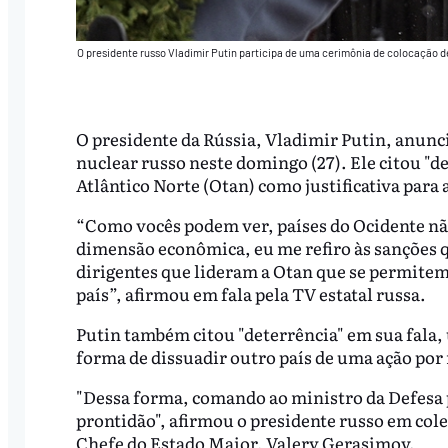
O presidente russo Vladimir Putin participa de uma cerimônia de colocação d
O presidente da Rússia, Vladimir Putin, anunc
nuclear russo neste domingo (27). Ele citou "d
Atlântico Norte (Otan) como justificativa para 
“Como vocês podem ver, países do Ocidente n
dimensão econômica, eu me refiro às sanções 
dirigentes que lideram a Otan que se permitem
país”, afirmou em fala pela TV estatal russa.
Putin também citou "deterrência" em sua fala
forma de dissuadir outro país de uma ação por
"Dessa forma, comando ao ministro da Defesa p
prontidão", afirmou o presidente russo em cole
Chefe do Estado Maior, Valery Gerasimov.