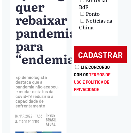
quer
BdF
Ponto
rebaixar
Notícias da
pandemia
China
para
“endemia”
LI E CONCORDO
COM OS
TERMOS DE
Epidemiologista
destaca que a
USO E POLÍTICA DE
pandemia não acabou,
PRIVACIDADE
e mudar o status da
covid-19 reduziria a
capacidade de
enfrentamento
| REDE
16.MAR.2022 - 17:53
BRASIL
TIAGO PEREIRA
ATUAL