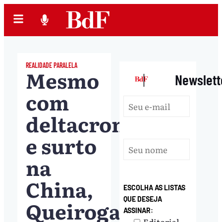
REALIDADE PARALELA
Mesmo
|
Newslett
com
deltacron
e surto
na
China,
ESCOLHA AS LISTAS
QUE DESEJA
Queiroga
ASSINAR:
Editorial