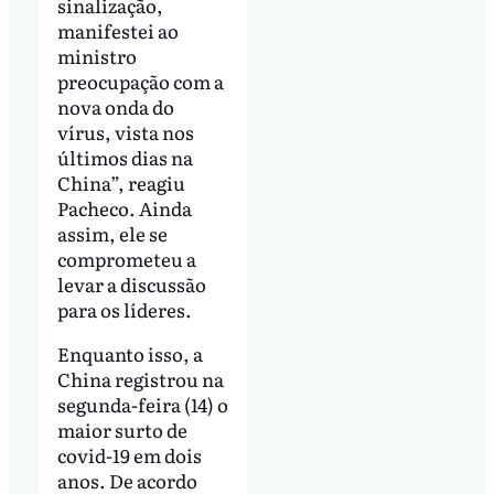
sinalização,
manifestei ao
ministro
preocupação com a
nova onda do
vírus, vista nos
últimos dias na
China”, reagiu
Pacheco. Ainda
assim, ele se
comprometeu a
levar a discussão
para os líderes.
Enquanto isso, a
China registrou na
segunda-feira (14) o
maior surto de
covid-19 em dois
anos. De acordo