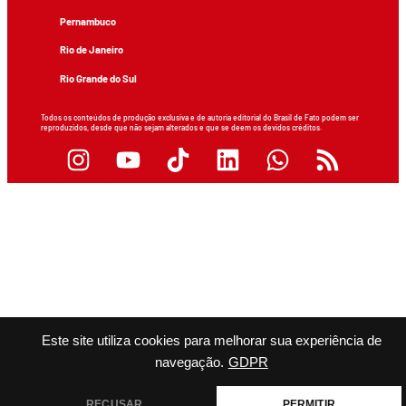
Pernambuco
Rio de Janeiro
Rio Grande do Sul
Todos os conteúdos de produção exclusiva e de autoria editorial do Brasil de Fato podem ser
reproduzidos, desde que não sejam alterados e que se deem os devidos créditos.
Este site utiliza cookies para melhorar sua experiência de
navegação.
GDPR
RECUSAR
PERMITIR