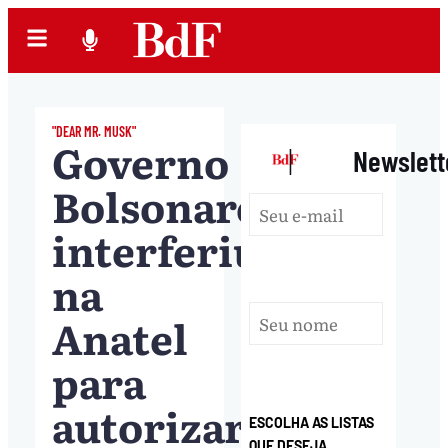
"DEAR MR. MUSK"
Governo
|
Newslett
Bolsonaro
interferiu
na
Anatel
para
autorizar
ESCOLHA AS LISTAS
QUE DESEJA