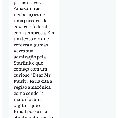
primeira vez a
Amazônia às
negociações de
uma parceria do
governo federal
com a empresa. Em
um texto em que
reforça algumas
vezes sua
admiração pela
Starlink e que
começa com um
curioso “Dear Mr.
Musk”, Faria cita a
região amazônica
como sendo "a
maior lacuna
digital" que o
Brasil possuiria
atualmente, sendo