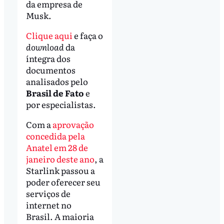
da empresa de
Musk.
Clique aqui
e faça o
download
da
íntegra dos
documentos
analisados pelo
Brasil de Fato
e
por especialistas.
Com a
aprovação
concedida pela
Anatel em 28 de
janeiro deste ano
, a
Starlink passou a
poder oferecer seu
serviços de
internet no
Brasil. A maioria