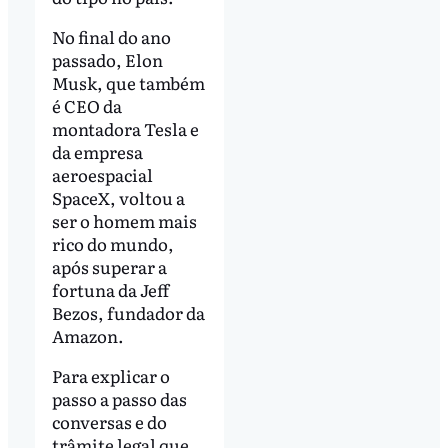
No final do ano
passado, Elon
Musk, que também
é CEO da
montadora Tesla e
da empresa
aeroespacial
SpaceX, voltou a
ser o homem mais
rico do mundo,
após superar a
fortuna da Jeff
Bezos, fundador da
Amazon.
Para explicar o
passo a passo das
conversas e do
trâmite legal que