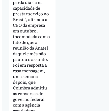
perda diária na
capacidade de
prestar serviço no
Brasil", afirmou a
CEO da empresa
em outubro,
incomodada com o
fato de que a
reunião da Anatel
daquele mês não
pautou o assunto.
Foi em resposta a
essa mensagem,
uma semana
depois, que
Coimbra admitiu
as conversas do
governo federal
com a agência
reguladora.