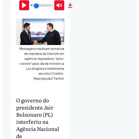
Play
Mute
Download
Mensagens mostram tentativa
de manobra da Starlink em
agência reguladora, “auto-
convite” para ida de ministro a
Los Angeles e telefonema
secreto
|
Crédito:
Reprodução/Twitter
O governo do
presidente Jair
Bolsonaro (PL)
interferiu na
Agência Nacional
de