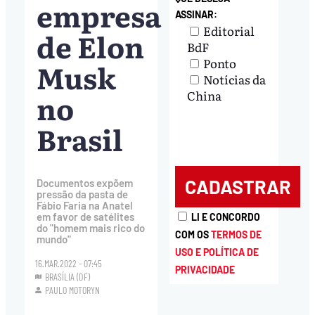
empresa
ASSINAR:
Editorial
de Elon
BdF
Ponto
Musk
Notícias da
no
China
Brasil
Documentos expõem
pressão da pasta de
Fábio Faria na Anatel
em favor de satélites
LI E CONCORDO
do "homem mais rico do
COM OS
TERMOS DE
mundo"
USO E POLÍTICA DE
16.MAR.2022 - 07:45
PRIVACIDADE
BRASÍLIA (DF)
PAULO MOTORYN