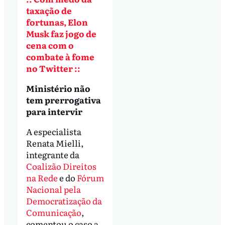
taxação de
fortunas, Elon
Musk faz jogo de
cena com o
combate à fome
no Twitter ::
Ministério não
tem prerrogativa
para intervir
A especialista
Renata Mielli,
integrante da
Coalizão Direitos
na Rede
e do
Fórum
Nacional pela
Democratização da
Comunicação
,
comentou o caso a