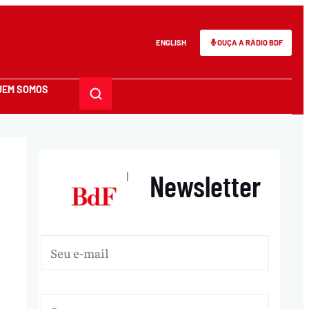
ENGLISH
OUÇA A RÁDIO BDF
UEM SOMOS
Newsletter
|