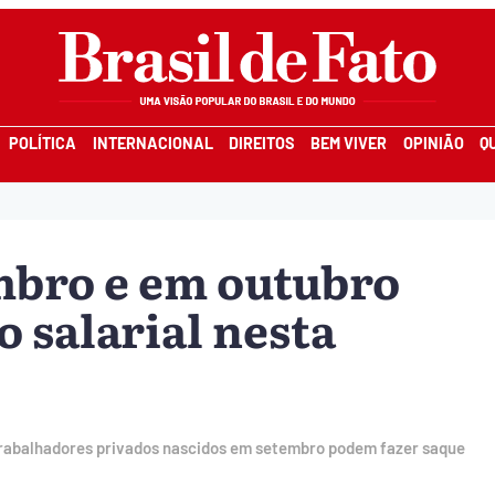
POLÍTICA
INTERNACIONAL
DIREITOS
BEM VIVER
OPINIÃO
Q
mbro e em outubro
 salarial nesta
 e trabalhadores privados nascidos em setembro podem fazer saque