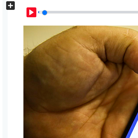
X
Share
Play