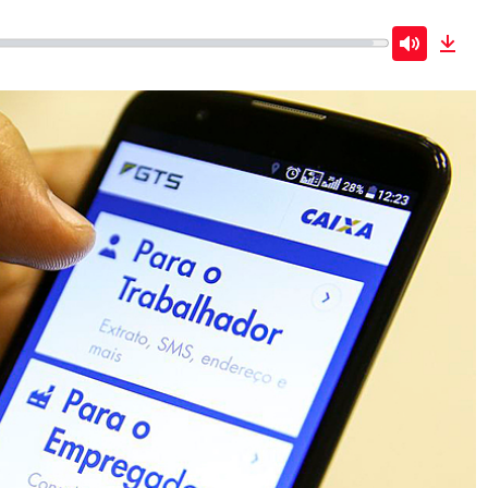
Mute
Dow