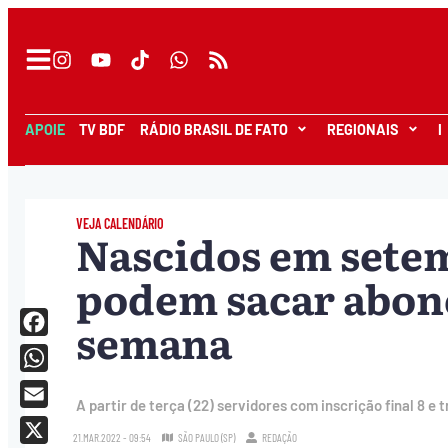
APOIE
TV BDF
RÁDIO BRASIL DE FATO
REGIONAIS
I
VEJA CALENDÁRIO
Nascidos em sete
podem sacar abono
semana
Facebook
WhatsApp
A partir de terça (22) servidores com inscrição final 8
Email
21.MAR.2022 - 09:54
SÃO PAULO (SP)
REDAÇÃO