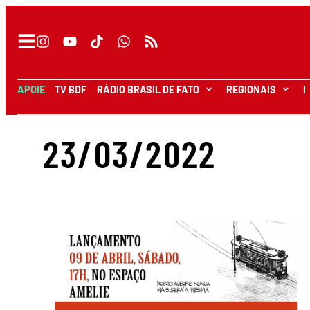
APOIE
TV BDF
RÁDIO BRASIL DE FATO
REGIONAIS
I
23/03/2022