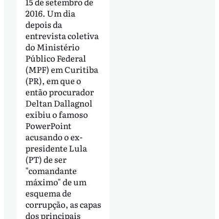
15 de setembro de
2016. Um dia
depois da
entrevista coletiva
do Ministério
Público Federal
(MPF) em Curitiba
(PR), em que o
então procurador
Deltan Dallagnol
exibiu o famoso
PowerPoint
acusando o ex-
presidente Lula
(PT) de ser
"comandante
máximo" de um
esquema de
corrupção, as capas
dos principais