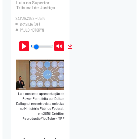
Lula no Superior
Tribunal de Justiça
23.MAR.2022 - 08:16
BRASÍLIA (DF)
PAULO MOTORYN
Play
Mute
Download
Lula contesta apresentação de
Power Point feita por Deltan
Dallagnol em entrevista coletiva
no Ministério Público Federal,
em 2016
|
Crédito:
Reprodução/YouTube – MPF