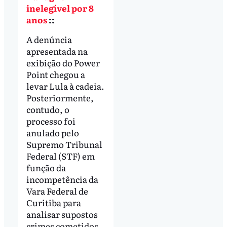
inelegível por 8
anos
::
A denúncia
apresentada na
exibição do Power
Point chegou a
levar Lula à cadeia.
Posteriormente,
contudo, o
processo foi
anulado pelo
Supremo Tribunal
Federal (STF) em
função da
incompetência da
Vara Federal de
Curitiba para
analisar supostos
crimes cometidos