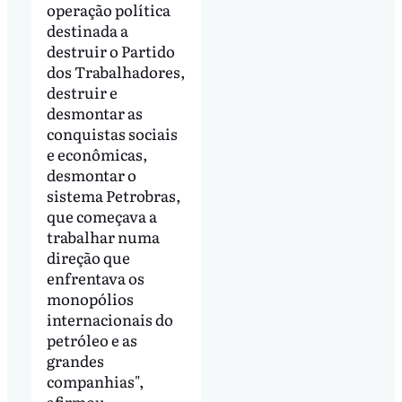
operação política
destinada a
destruir o Partido
dos Trabalhadores,
destruir e
desmontar as
conquistas sociais
e econômicas,
desmontar o
sistema Petrobras,
que começava a
trabalhar numa
direção que
enfrentava os
monopólios
internacionais do
petróleo e as
grandes
companhias",
afirmou.