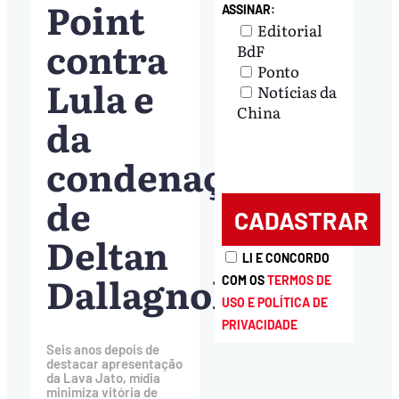
Point
ASSINAR:
Editorial
contra
BdF
Ponto
Lula e
Notícias da
China
da
condenação
de
Deltan
LI E CONCORDO
Dallagnol
COM OS
TERMOS DE
USO E POLÍTICA DE
PRIVACIDADE
Seis anos depois de
destacar apresentação
da Lava Jato, mídia
minimiza vitória de