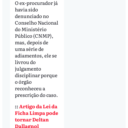
O ex-procurador já
havia sido
denunciado no
Conselho Nacional
do Ministério
Público (CNMP),
mas, depois de
uma série de
adiamentos, ele se
livrou do
julgamento
disciplinar porque
o órgão
reconheceu a
prescrição do caso.
::
Artigo da Lei da
Ficha Limpa pode
tornar Deltan
Dallagnol