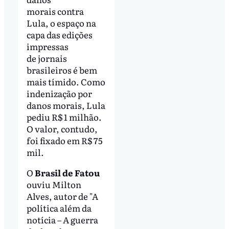
morais contra
Lula, o espaço na
capa das edições
impressas
de jornais
brasileiros é bem
mais tímido. Como
indenização por
danos morais, Lula
pediu R$ 1 milhão.
O valor, contudo,
foi fixado em R$ 75
mil.
O
Brasil de Fatou
ouviu Milton
Alves, autor de "A
política além da
notícia – A guerra