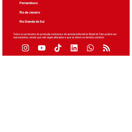
Pernambuco
Rio de Janeiro
Rio Grande do Sul
Todos os conteúdos de produção exclusiva e de autoria editorial do Brasil de Fato podem ser
reproduzidos, desde que não sejam alterados e que se deem os devidos créditos.