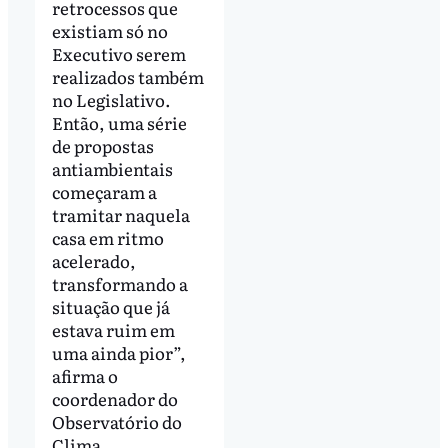
retrocessos que
existiam só no
Executivo serem
realizados também
no Legislativo.
Então, uma série
de propostas
antiambientais
começaram a
tramitar naquela
casa em ritmo
acelerado,
transformando a
situação que já
estava ruim em
uma ainda pior”,
afirma o
coordenador do
Observatório do
Clima.