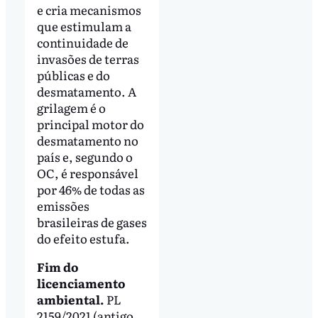
e cria mecanismos
que estimulam a
continuidade de
invasões de terras
públicas e do
desmatamento. A
grilagem é o
principal motor do
desmatamento no
país e, segundo o
OC, é responsável
por 46% de todas as
emissões
brasileiras de gases
do efeito estufa.
Fim do
licenciamento
ambiental.
PL
2159/2021 (antigo