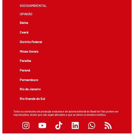
SOCIOAMBIENTAL
OPINIÃO
Bahia
Ceará
Distrito Federal
Minas Gerais
Paraíba
Paraná
Pernambuco
Rio de Janeiro
Rio Grande do Sul
Todos os conteúdos de produção exclusiva e de autoria editorial do Brasil de Fato podem ser
reproduzidos, desde que não sejam alterados e que se deem os devidos créditos.