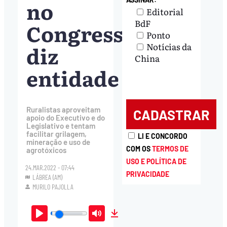
no
Editorial
BdF
Congresso,
Ponto
diz
Notícias da
China
entidade
Ruralistas aproveitam
apoio do Executivo e do
Legislativo e tentam
facilitar grilagem,
LI E CONCORDO
mineração e uso de
COM OS
TERMOS DE
agrotóxicos
USO E POLÍTICA DE
24.MAR.2022 - 07:44
PRIVACIDADE
LÁBREA (AM)
MURILO PAJOLLA
Play
Mute
Download