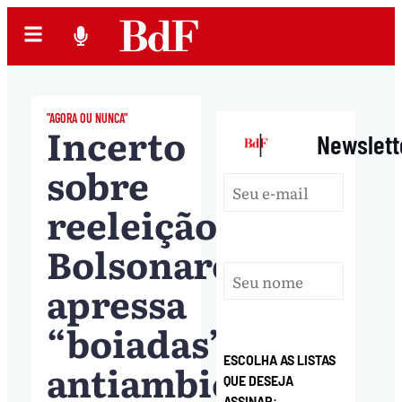
"AGORA OU NUNCA"
Incerto
|
Newslett
sobre
reeleição,
Bolsonaro
apressa
“boiadas”
ESCOLHA AS LISTAS
antiambientais
QUE DESEJA
ASSINAR: