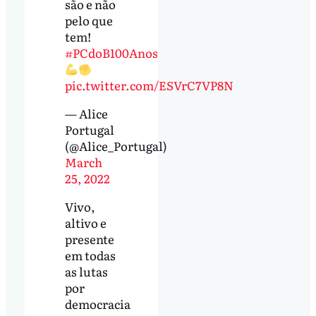
são e não
pelo que
tem!
#PCdoB100Anos
pic.twitter.com/ESVrC7VP8N
— Alice
Portugal
(@Alice_Portugal)
March
25, 2022
Vivo,
altivo e
presente
em todas
as lutas
por
democracia