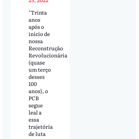
"Trinta
anos
após o
início de
nossa
Reconstrução
Revolucionária
(quase
um terço
desses
100
anos), o
PCB
segue
leal a
essa
trajetória
de luta