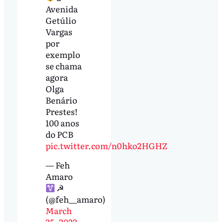
Avenida
Getúlio
Vargas
por
exemplo
se chama
agora
Olga
Benário
Prestes!
100 anos
do PCB
pic.twitter.com/n0hko2HGHZ
— Feh
Amaro
☭
(@feh__amaro)
March
25, 2022