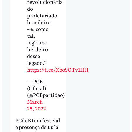
revolucionária
do
proletariado
brasileiro
– e, como
tal,
legítimo
herdeiro
desse
legado."
https://t.co/Xbo9OTv1HH
— PCB
(Oficial)
(@PCBpartidao)
March
25, 2022
PCdoB tem festival
e presença de Lula