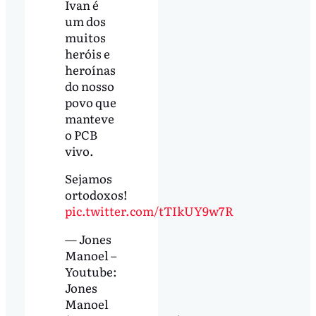
Ivan é
um dos
muitos
heróis e
heroínas
do nosso
povo que
manteve
o PCB
vivo.
Sejamos
ortodoxos!
pic.twitter.com/tTIkUY9w7R
— Jones
Manoel –
Youtube:
Jones
Manoel