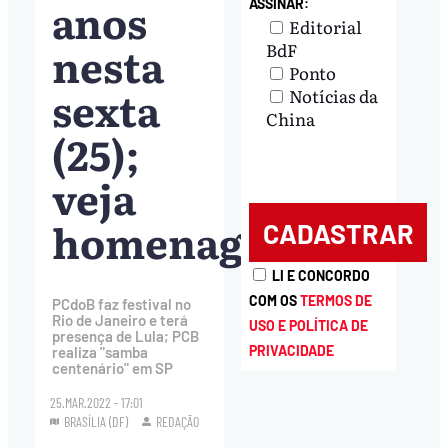
anos
ASSINAR:
Editorial
nesta
BdF
Ponto
sexta
Notícias da
China
(25);
veja
homenagens
LI E CONCORDO
COM OS
TERMOS DE
PCdoB faz festival no
Rio de Janeiro e terá
USO E POLÍTICA DE
presença de Lula; PCB
PRIVACIDADE
realiza "samba
centenário" em SP
25.MAR.2022 - 17:01
BRASÍLIA (DF)
REDAÇÃO