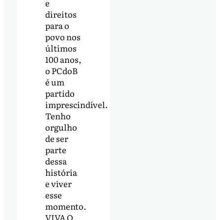
e
direitos
para o
povo nos
últimos
100 anos,
o PCdoB
é um
partido
imprescindível.
Tenho
orgulho
de ser
parte
dessa
história
e viver
esse
momento.
VIVA O