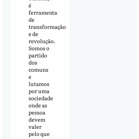
é
ferramenta
de
transformação
e de
revolução.
Somos o
partido
dos
comuns
e
lutamos
por uma
sociedade
onde as
pessoa
devem
valer
pelo que