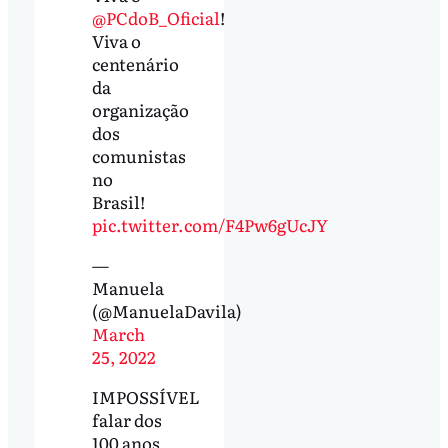
@PCdoB_Oficial
!
Viva o
centenário
da
organização
dos
comunistas
no
Brasil!
pic.twitter.com/F4Pw6gUcJY
—
Manuela
(@ManuelaDavila)
March
25, 2022
IMPOSSÍVEL
falar dos
100 anos