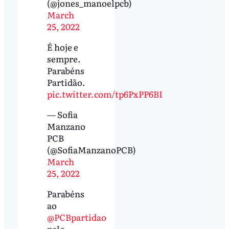
(@jones_manoelpcb)
March
25, 2022
É hoje e
sempre.
Parabéns
Partidão.
pic.twitter.com/tp6PxPP6BI
— Sofia
Manzano
PCB
(@SofiaManzanoPCB)
March
25, 2022
Parabéns
ao
@PCBpartidao
pelo