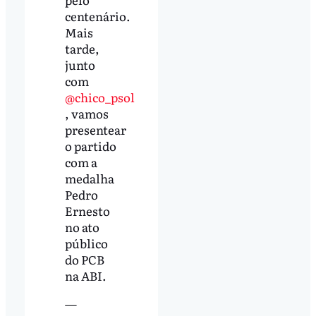
centenário.
Mais
tarde,
junto
com
@chico_psol
, vamos
presentear
o partido
com a
medalha
Pedro
Ernesto
no ato
público
do PCB
na ABI.
—