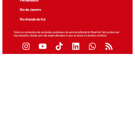
Pernambuco
Rio de Janeiro
Rio Grande do Sul
Todos os conteúdos de produção exclusiva e de autoria editorial do Brasil de Fato podem ser
reproduzidos, desde que não sejam alterados e que se deem os devidos créditos.