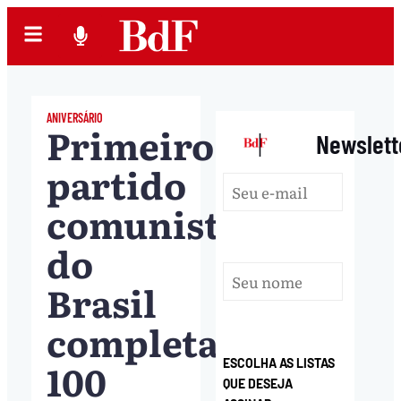
ANIVERSÁRIO
Primeiro
|
Newslett
partido
comunista
do
Brasil
completa
100
ESCOLHA AS LISTAS
QUE DESEJA