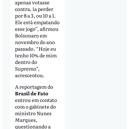
apenas votasse
contra, ia perder
por 8 a 3, ou 10 a 1.
Ele está empatando
esse jogo”, afirmou
Bolsonaro em
novembro do ano
passado. “Hoje eu
tenho 10% de mim
dentro do
Supremo”,
acrescentou.
A reportagem do
Brasil de Fato
entrou em contato
com o gabinete do
ministro Nunes
Marques,
questionando a