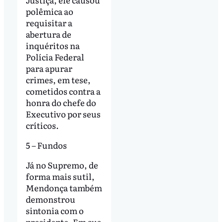
polêmica ao
requisitar a
abertura de
inquéritos na
Polícia Federal
para apurar
crimes, em tese,
cometidos contra a
honra do chefe do
Executivo por seus
críticos.
5 – Fundos
Já no Supremo, de
forma mais sutil,
Mendonça também
demonstrou
sintonia com o
presidente. Em sua