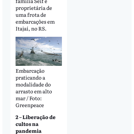
família Seif é
proprietária de
uma frota de
embarcações em
Itajaí, no RS.
Embarcação
praticando a
modalidade do
arrasto em alto
mar / Foto:
Greenpeace
2 – Liberação de
cultos na
pandemia