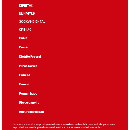
DIREITOS
BEM VIVER
SOCIOAMBIENTAL
OPINIÃO
Bahia
Ceará
Distrito Federal
Minas Gerais
Paraíba
Paraná
Pernambuco
Rio de Janeiro
Rio Grande do Sul
Todos os conteúdos de produção exclusiva e de autoria editorial do Brasil de Fato podem ser
reproduzidos, desde que não sejam alterados e que se deem os devidos créditos.