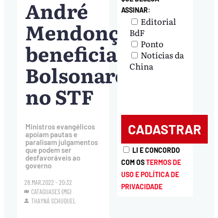
André
ASSINAR:
Editorial
Mendonça
BdF
Ponto
beneficiaram
Notícias da
Bolsonaro
China
no STF
Ministros evangélicos
apoiam pautas e
paralisam julgamentos
que podem ser
LI E CONCORDO
desfavoráveis ao
COM OS
TERMOS DE
governo
USO E POLÍTICA DE
28.MAR.2022 - 20:32
PRIVACIDADE
CATAGUASES (MG)
THAYNÁ SCHUQUEL