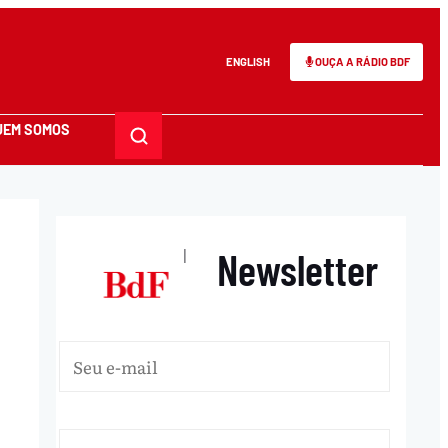
ENGLISH
OUÇA A RÁDIO BDF
UEM SOMOS
Newsletter
|