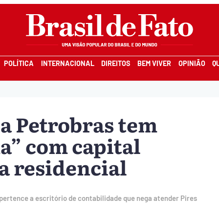
POLÍTICA
INTERNACIONAL
DIREITOS
BEM VIVER
OPINIÃO
Q
a Petrobras tem
a” com capital
a residencial
 pertence a escritório de contabilidade que nega atender Pires