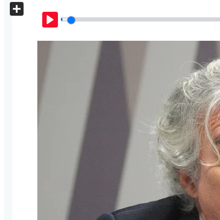
X
Share
Play