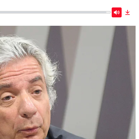
Mute
Dow