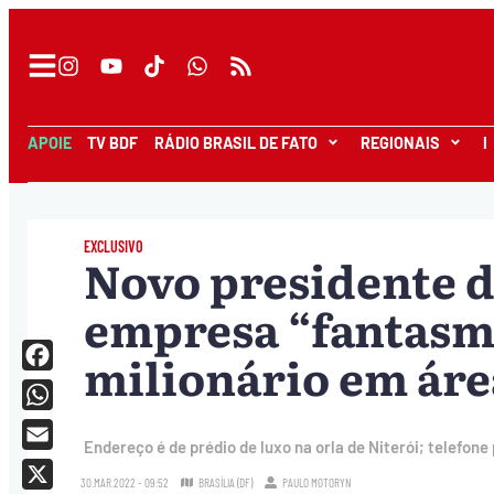
APOIE
TV BDF
RÁDIO BRASIL DE FATO
REGIONAIS
I
EXCLUSIVO
Novo presidente d
empresa “fantasm
milionário em áre
Facebook
WhatsApp
Endereço é de prédio de luxo na orla de Niterói; telefone
Email
30.MAR.2022 - 09:52
BRASÍLIA (DF)
PAULO MOTORYN