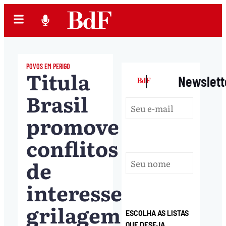
POVOS EM PERIGO
Titula
|
Newslett
Brasil
promove
conflitos
de
interesse,
grilagem
ESCOLHA AS LISTAS
QUE DESEJA