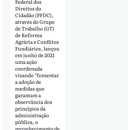
Federal dos
Direitos do
Cidadão (PFDC),
através do Grupo
de Trabalho (GT)
de Reforma
Agrária e Conflitos
Fundiários, lançou
em junho de 2021
uma ação
coordenada
visando “fomentar
a adoção de
medidas que
garantam a
observância dos
princípios da
administração
pública, o
reconhecimento de