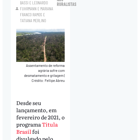
BASSI
E
LEONARDO
RURALISTAS
FUHRMANN
E
MARIANA
FRANCO RAMOS
E
TATIANA MERLINO
Assentamento de reforma
agrária sofre com
desmatamento e grilagem
|
Crédito: Fellipe Abreu
Desde seu
lançamento, em
fevereiro de 2021, o
programa
Titula
Brasil
foi
divulgado pelo