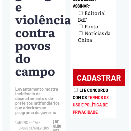
e
ASSINAR:
Editorial
violência
BdF
Ponto
contra
Notícias da
povos
China
do
campo
Levantamento mostra
LI E CONCORDO
incidência de
COM OS
TERMOS DE
desmatamento e de
prefeitos latifundiários
USO E POLÍTICA DE
que aderiram ao
PRIVACIDADE
programa do governo
| DE
4.ABR.2022 - 17:56
OLHO
BRUNO STANKEVICIUS
NOS