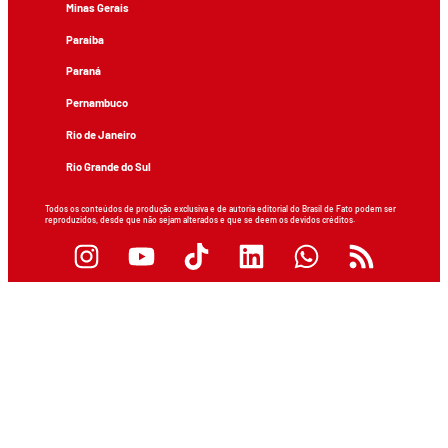
Minas Gerais
Paraíba
Paraná
Pernambuco
Rio de Janeiro
Rio Grande do Sul
Todos os conteúdos de produção exclusiva e de autoria editorial do Brasil de Fato podem ser
reproduzidos, desde que não sejam alterados e que se deem os devidos créditos.