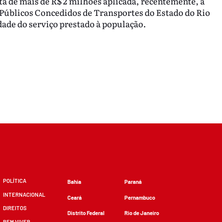
a de mais de R$ 2 milhões aplicada, recentemente, à
 Públicos Concedidos de Transportes do Estado do Rio
dade do serviço prestado à população.
POLÍTICA
Bahia
Paraná
INTERNACIONAL
Ceará
Pernambuco
DIREITOS
Distrito Federal
Rio de Janeiro
BEM VIVER