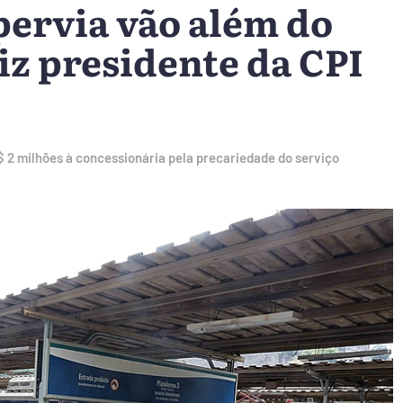
ervia vão além do
iz presidente da CPI
j
2 milhões à concessionária pela precariedade do serviço