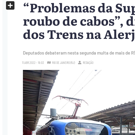
“Problemas da Sup
X
Share
roubo de cabos”, d
dos Trens na Aler
Deputados debateram nesta segunda multa de mais de R$ 
11.ABR.2022 - 16:03
RIO DE JANEIRO (RJ)
REDAÇÃO