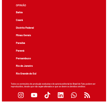
OPINIÃO
Bahia
Ceará
Distrito Federal
Minas Gerais
Paraíba
Paraná
Pernambuco
Rio de Janeiro
Rio Grande do Sul
Todos os conteúdos de produção exclusiva e de autoria editorial do Brasil de Fato podem ser
reproduzidos, desde que não sejam alterados e que se deem os devidos créditos.