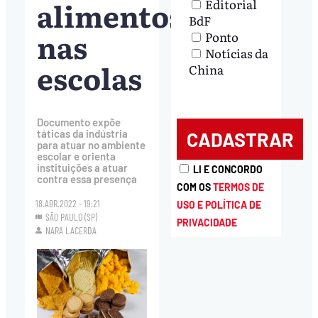
alimentos
Editorial
BdF
nas
Ponto
Notícias da
escolas
China
Documento expõe
táticas da indústria
para atuar no ambiente
escolar e orienta
instituições a atuar
LI E CONCORDO
contra essa presença
COM OS
TERMOS DE
18.ABR.2022 - 19:21
USO E POLÍTICA DE
SÃO PAULO (SP)
PRIVACIDADE
NARA LACERDA