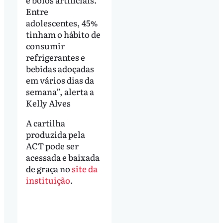
Entre
adolescentes, 45%
tinham o hábito de
consumir
refrigerantes e
bebidas adoçadas
em vários dias da
semana”, alerta a
Kelly Alves
A cartilha
produzida pela
ACT pode ser
acessada e baixada
de graça no
site da
instituição
.