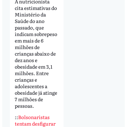
A nutricionista
cita estimativas do
Ministério da
Saúde do ano
passado, que
indicam sobrepeso
em mais de 6
milhões de
crianças abaixo de
dez anos e
obesidade em 3,1
milhões. Entre
crianças e
adolescentes a
obesidade já atinge
7 milhões de
pessoas.
::
Bolsonaristas
tentam desfigurar