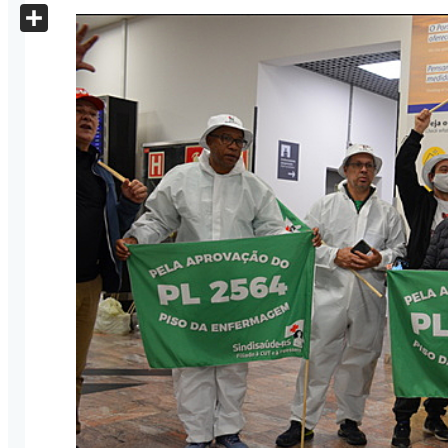
X
Share