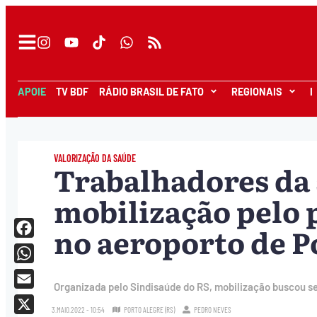
APOIE
TV BDF
RÁDIO BRASIL DE FATO
REGIONAIS
I
VALORIZAÇÃO DA SAÚDE
Trabalhadores da
mobilização pelo
no aeroporto de P
Facebook
WhatsApp
Organizada pelo Sindisaúde do RS, mobilização buscou se
Email
3.MAIO.2022 - 10:54
PORTO ALEGRE (RS)
PEDRO NEVES