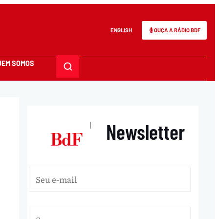
ENGLISH
OUÇA A RÁDIO BDF
UEM SOMOS
Newsletter
|