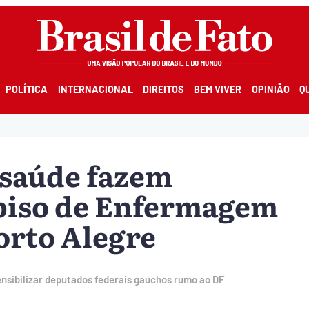
POLÍTICA
INTERNACIONAL
DIREITOS
BEM VIVER
OPINIÃO
Q
 saúde fazem
 piso de Enfermagem
orto Alegre
nsibilizar deputados federais gaúchos rumo ao DF