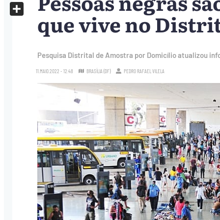
Pessoas negras sã
X
que vive no Distri
Share
Pesquisa Distrital de Amostra por Domicílio atualizou in
11.MAIO.2022 - 12:48
BRASÍLIA (DF)
PEDRO RAFAEL VILELA