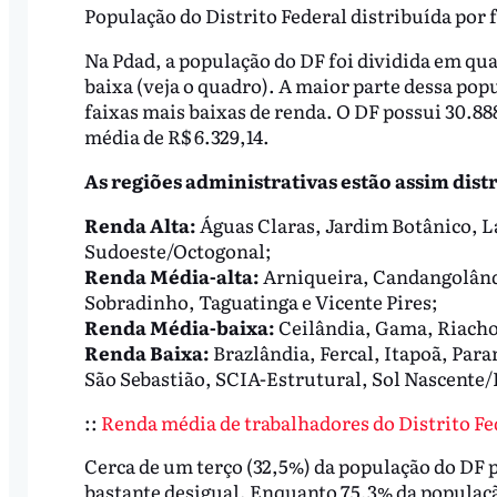
População do Distrito Federal distribuída por 
Na Pdad, a população do DF foi dividida em qua
baixa (veja o quadro). A maior parte dessa popu
faixas mais baixas de renda. O DF possui 30.88
média de R$ 6.329,14.
As regiões administrativas estão assim dist
Renda Alta:
Águas Claras, Jardim Botânico, La
Sudoeste/Octogonal;
Renda Média-alta:
Arniqueira, Candangolândi
Sobradinho, Taguatinga e Vicente Pires;
Renda Média-baixa:
Ceilândia, Gama, Riacho
Renda Baixa:
Brazlândia, Fercal, Itapoã, Para
São Sebastião, SCIA-Estrutural, Sol Nascente/P
::
Renda média de trabalhadores do Distrito Fe
Cerca de um terço (32,5%) da população do DF p
bastante desigual. Enquanto 75,3% da populaçã