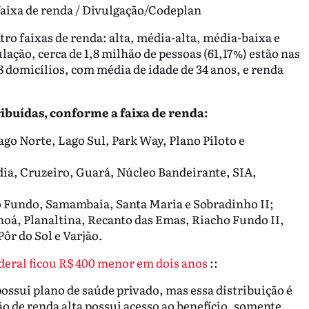
faixa de renda / Divulgação/Codeplan
tro faixas de renda: alta, média-alta, média-baixa e
lação, cerca de 1,8 milhão de pessoas (61,17%) estão nas
8 domicílios, com média de idade de 34 anos, e renda
ribuídas, conforme a faixa de renda:
go Norte, Lago Sul, Park Way, Plano Piloto e
a, Cruzeiro, Guará, Núcleo Bandeirante, SIA,
 Fundo, Samambaia, Santa Maria e Sobradinho II;
noá, Planaltina, Recanto das Emas, Riacho Fundo II,
ôr do Sol e Varjão.
deral ficou R$ 400 menor em dois anos
::
ossui plano de saúde privado, mas essa distribuição é
o de renda alta possui acesso ao benefício, somente