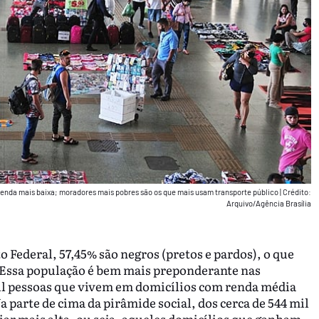
renda mais baixa; moradores mais pobres são os que mais usam transporte público
|
Crédito:
Arquivo/Agência Brasília
o Federal, 57,45% são negros (pretos e pardos), o que
. Essa população é bem mais preponderante nas
mil pessoas que vivem em domicílios com renda média
a parte de cima da pirâmide social, dos cerca de 544 mil
ar mais alta, ou seja, aqueles domicílios que ganham,