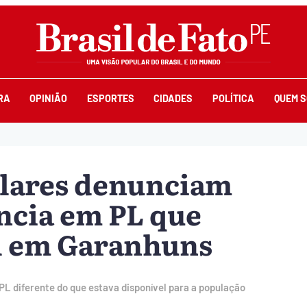
RA
OPINIÃO
ESPORTES
CIDADES
POLÍTICA
QUEM 
lares denunciam
ência em PL que
l em Garanhuns
PL diferente do que estava disponível para a população