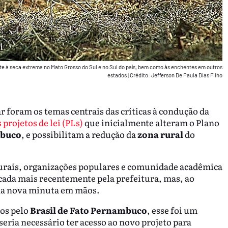
e à seca extrema no Mato Grosso do Sul e no Sul do país, bem como às enchentes em outros
estados
|
Crédito: Jefferson De Paula Dias Filho
r foram os temas centrais das críticas à condução da
 projetos de lei (PLs)
que inicialmente alteram o Plano
buco
, e possibilitam a redução da
zona rural
do
urais, organizações populares e comunidade acadêmica
icada mais recentemente pela prefeitura, mas, ao
uma nova minuta em mãos.
dos pelo
Brasil de Fato Pernambuco
, esse foi um
eria necessário ter acesso ao novo projeto para