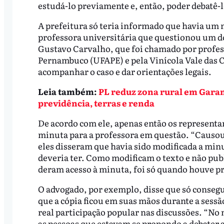
estudá-lo previamente e, então, poder debatê-
A prefeitura só teria informado que havia um n
professora universitária que questionou um do
Gustavo Carvalho, que foi chamado por profes
Pernambuco (UFAPE) e pela Vinícola Vale das C
acompanhar o caso e dar orientações legais.
Leia também:
PL reduz zona rural em Garan
previdência, terras e renda
De acordo com ele, apenas então os represent
minuta para a professora em questão. “Causo
eles disseram que havia sido modificada a minu
deveria ter. Como modificam o texto e não publ
deram acesso à minuta, foi só quando houve p
O advogado, por exemplo, disse que só consegu
que a cópia ficou em suas mãos durante a sessão
real participação popular nas discussões. “No 
as pessoas que estavam se propondo a debater 