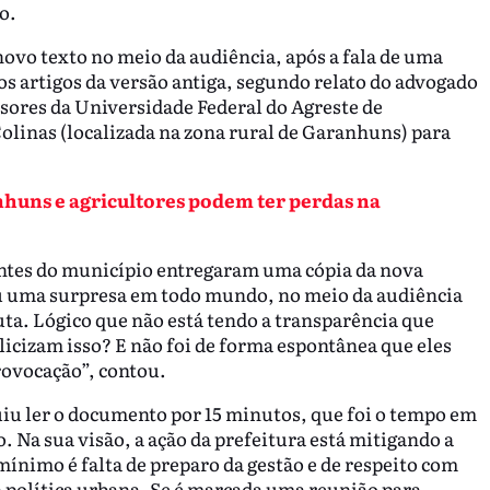
lo.
ovo texto no meio da audiência, após a fala de uma
s artigos da versão antiga, segundo relato do advogado
sores da Universidade Federal do Agreste de
olinas (localizada na zona rural de Garanhuns) para
huns e agricultores podem ter perdas na
antes do município entregaram uma cópia da nova
u uma surpresa em todo mundo, no meio da audiência
ta. Lógico que não está tendo a transparência que
icizam isso? E não foi de forma espontânea que eles
rovocação”, contou.
iu ler o documento por 15 minutos, que foi o tempo em
. Na sua visão, a ação da prefeitura está mitigando a
mínimo é falta de preparo da gestão e de respeito com
a política urbana. Se é marcada uma reunião para