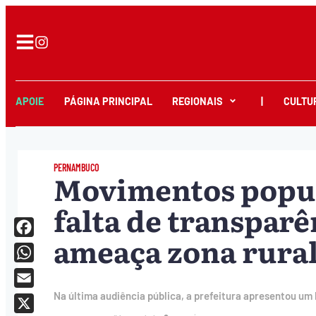
APOIE
PÁGINA PRINCIPAL
REGIONAIS
|
CULTU
PERNAMBUCO
Movimentos popu
falta de transpar
ameaça zona rura
Facebook
WhatsApp
Email
Na última audiência pública, a prefeitura apresentou um 