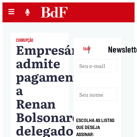
CORRUPÇÃO
Empresário
|
Newslett
admite
pagamento
a
Renan
Bolsonaro;
ESCOLHA AS LISTAS
delegado
QUE DESEJA
ASSINAR: