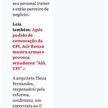
seu
personal trainer
e então parceiro de
negócio.
Leia
também:
Após
pedido de
convocação da
CPI, Jair Renan
mostra armas e
provoca
senadores: “Alô,
CPI” ::
A arquiteta Tânia
Fernandes,
responsável pela
reforma,
confirmou, em
entrevista ao
O