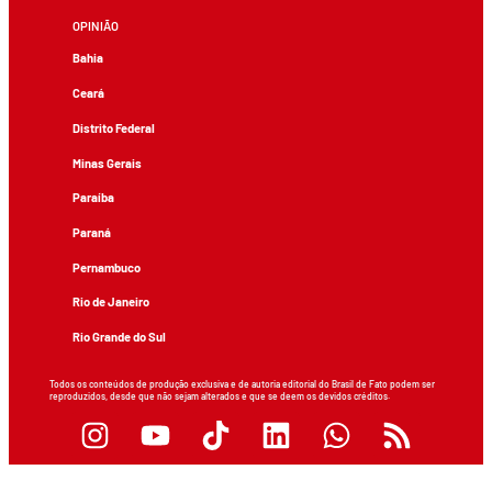
OPINIÃO
Bahia
Ceará
Distrito Federal
Minas Gerais
Paraíba
Paraná
Pernambuco
Rio de Janeiro
Rio Grande do Sul
Todos os conteúdos de produção exclusiva e de autoria editorial do Brasil de Fato podem ser
reproduzidos, desde que não sejam alterados e que se deem os devidos créditos.