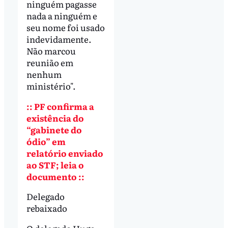
ninguém pagasse
nada a ninguém e
seu nome foi usado
indevidamente.
Não marcou
reunião em
nenhum
ministério".
:: PF confirma a
existência do
“gabinete do
ódio” em
relatório enviado
ao STF; leia o
documento ::
Delegado
rebaixado