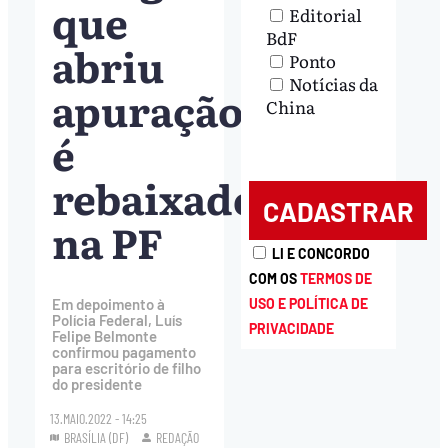
que
Editorial
BdF
abriu
Ponto
Notícias da
apuração
China
é
rebaixado
na PF
LI E CONCORDO
COM OS
TERMOS DE
USO E POLÍTICA DE
Em depoimento à
Polícia Federal, Luís
PRIVACIDADE
Felipe Belmonte
confirmou pagamento
para escritório de filho
do presidente
13.MAIO.2022 - 14:25
BRASÍLIA (DF)
REDAÇÃO