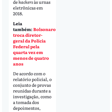
de
hackers
às urnas
eletrônicas em
2018.
Leia
também:
Bolsonaro
troca diretor-
geral da Polícia
Federal pela
quarta vez em
menos de quatro
anos
De acordo com o
relatório policial, o
conjunto de provas
reunidas durante a
investigação, como
a tomada dos
depoimentos,