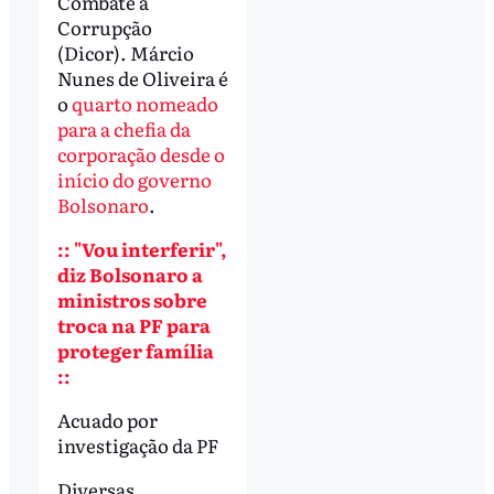
Combate à
Corrupção
(Dicor). Márcio
Nunes de Oliveira é
o
quarto nomeado
para a chefia da
corporação desde o
início do governo
Bolsonaro
.
:: "Vou interferir",
diz Bolsonaro a
ministros sobre
troca na PF para
proteger família
::
Acuado por
investigação da PF
Diversas