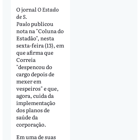
O jornal
O Estado
de S.
Paulo
publicou
nota na "Coluna do
Estadão", nesta
sexta-feira (13), em
que afirma que
Correia
"despencou do
cargo depois de
mexer em
vespeiros" e que,
agora, cuida da
implementação
dos planos de
saúde da
corporação.
Em uma de suas