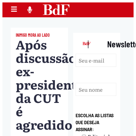
INIMIGO MORA AO LADO
Após
|
Newslett
discussão,
ex-
presidente
da CUT
é
ESCOLHA AS LISTAS
agredido
QUE DESEJA
ASSINAR: