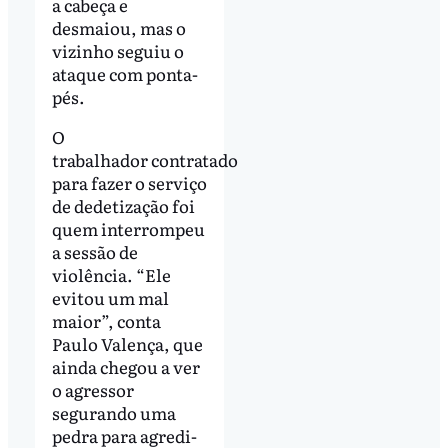
a cabeça e
desmaiou, mas o
vizinho seguiu o
ataque com ponta-
pés.
O
trabalhador contratado
para fazer o serviço
de dedetização foi
quem interrompeu
a sessão de
violência. “Ele
evitou um mal
maior”, conta
Paulo Valença, que
ainda chegou a ver
o agressor
segurando uma
pedra para agredi-