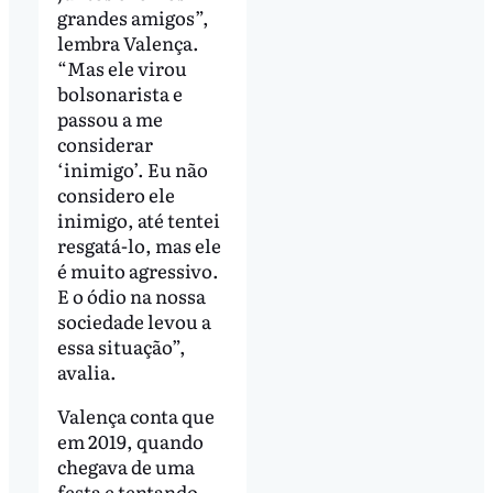
grandes amigos”,
lembra Valença.
“Mas ele virou
bolsonarista e
passou a me
considerar
‘inimigo’. Eu não
considero ele
inimigo, até tentei
resgatá-lo, mas ele
é muito agressivo.
E o ódio na nossa
sociedade levou a
essa situação”,
avalia.
Valença conta que
em 2019, quando
chegava de uma
festa e tentando