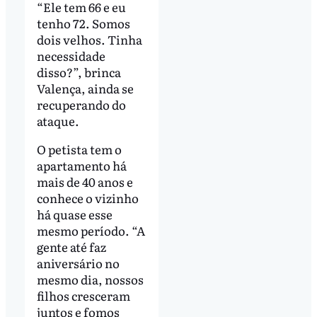
“Ele tem 66 e eu
tenho 72. Somos
dois velhos. Tinha
necessidade
disso?”, brinca
Valença, ainda se
recuperando do
ataque.
O petista tem o
apartamento há
mais de 40 anos e
conhece o vizinho
há quase esse
mesmo período. “A
gente até faz
aniversário no
mesmo dia, nossos
filhos cresceram
juntos e fomos