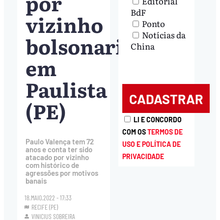
por
Editorial
BdF
vizinho
Ponto
Notícias da
bolsonarista
China
em
Paulista
(PE)
LI E CONCORDO
COM OS
TERMOS DE
Paulo Valença tem 72
USO E POLÍTICA DE
anos e conta ter sido
PRIVACIDADE
atacado por vizinho
com histórico de
agressões por motivos
banais
18.MAIO.2022 - 17:33
RECIFE (PE)
VINICIUS SOBREIRA