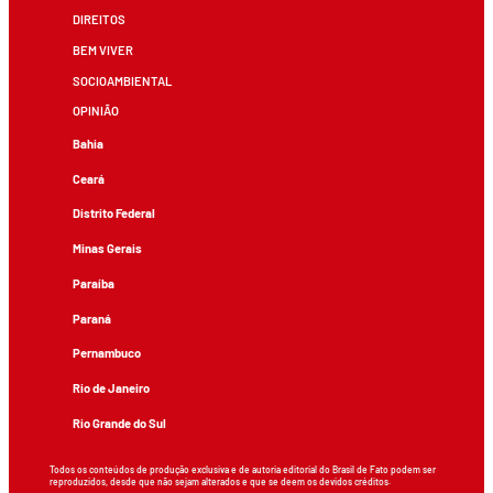
DIREITOS
BEM VIVER
SOCIOAMBIENTAL
OPINIÃO
Bahia
Ceará
Distrito Federal
Minas Gerais
Paraíba
Paraná
Pernambuco
Rio de Janeiro
Rio Grande do Sul
Todos os conteúdos de produção exclusiva e de autoria editorial do Brasil de Fato podem ser
reproduzidos, desde que não sejam alterados e que se deem os devidos créditos.