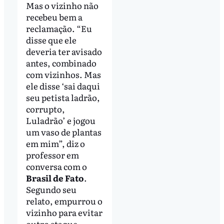
Mas o vizinho não
recebeu bem a
reclamação. “Eu
disse que ele
deveria ter avisado
antes, combinado
com vizinhos. Mas
ele disse ‘sai daqui
seu petista ladrão,
corrupto,
Luladrão’ e jogou
um vaso de plantas
em mim”, diz o
professor em
conversa com o
Brasil de Fato
.
Segundo seu
relato, empurrou o
vizinho para evitar
outro ataque.