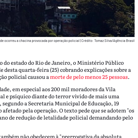
onde ocorreu a chacina provocada por operação policial
|
Crédito: Tomaz Silva/Agência Brasil
o do estado do Rio de Janeiro, o Ministério Público
e desta quarta-feira (25) cobrando explicações sobre a
ão policial causou a
morte de pelo menos 25 pessoas
.
dade, em especial aos 200 mil moradores da Vila
l e psíquico diante do terror vivido de mais uma
, segundo a Secretaria Municipal de Educação, 19
afetado pela operação. O texto pede que se adotem "os
lano de redução de letalidade policial demandando pelo
 também não obedecem à "prerrogativa da absoluta