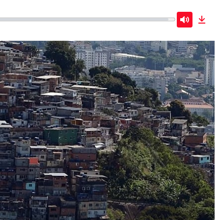
Mute
Dow