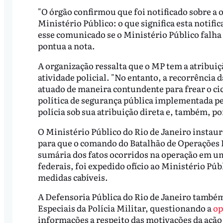
"O órgão confirmou que foi notificado sobre a 
Ministério Público: o que significa esta notifi
esse comunicado se o Ministério Público falha 
pontua a nota.
A organização ressalta que o MP tem a atribuiç
atividade policial. "No entanto, a recorrência 
atuado de maneira contundente para frear o ci
política de segurança pública implementada pe
polícia sob sua atribuição direta e, também, po
O Ministério Público do Rio de Janeiro instau
para que o comando do Batalhão de Operações 
sumária dos fatos ocorridos na operação em um
federais, foi expedido ofício ao Ministério Púb
medidas cabíveis.
A Defensoria Pública do Rio de Janeiro tamb
Especiais da Polícia Militar, questionando a
op
informações a respeito das motivações da açã