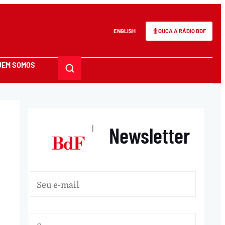
ENGLISH
OUÇA A RÁDIO BDF
UEM SOMOS
Newsletter
|