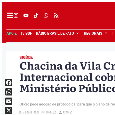
APOIE
TV BDF
RÁDIO BRASIL DE FATO
REGIONAIS
I
VIOLÊNCIA
Chacina da Vila Cr
Internacional cob
Ministério Públic
Facebook
WhatsApp
Ofício pede adoção de protocolos "para que o plano de r
Email
25.MAIO.2022 - 18:01
SÃO PAULO
REDAÇÃO