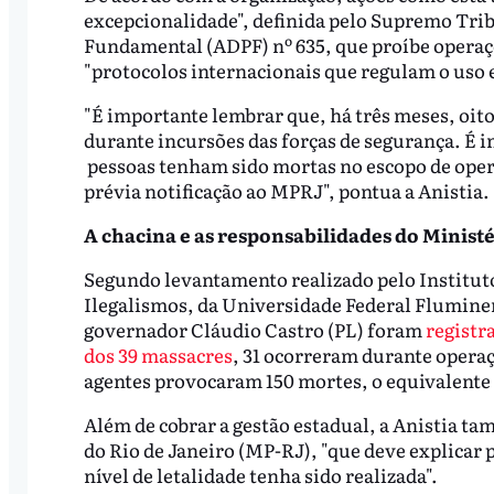
excepcionalidade", definida pelo Supremo Tri
Fundamental (ADPF) nº 635, que proíbe operaçõ
"protocolos internacionais que regulam o uso e
"É importante lembrar que, há três meses, oi
durante incursões das forças de segurança. É i
pessoas tenham sido mortas no escopo de oper
prévia notificação ao MPRJ", pontua a Anistia.
A chacina e as responsabilidades do Ministé
Segundo levantamento realizado pelo Institut
Ilegalismos, da Universidade Federal Fluminen
governador Cláudio Castro (PL) foram
registr
dos 39 massacres
, 31 ocorreram durante operaç
agentes provocaram 150 mortes, o equivalente 
Além de cobrar a gestão estadual, a Anistia 
do Rio de Janeiro (MP-RJ), "que deve explica
nível de letalidade tenha sido realizada".