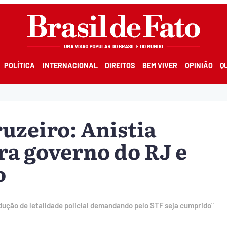
POLÍTICA
INTERNACIONAL
DIREITOS
BEM VIVER
OPINIÃO
Q
uzeiro: Anistia
ra governo do RJ e
o
edução de letalidade policial demandando pelo STF seja cumprido"