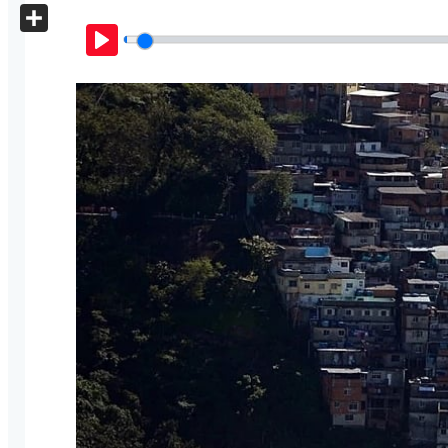
X
Share
Play