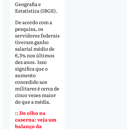
Geografia e
Estatística (IBGE).
De acordo com a
pesquisa, os
servidores federais
tiveram ganho
salarial médio de
6,3% nos últimos
dez anos. Isso
significa que o
aumento
concedido aos
militares é cerca de
cinco vezes maior
do que a média.
:: De olho na
caserna: veja um
balanço da