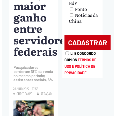
maior
BdF
Ponto
ganho
Notícias da
China
entre
servidores
federais
LI E CONCORDO
COM OS
TERMOS DE
USO E POLÍTICA DE
Pesquisadores
perderam 18% da renda
PRIVACIDADE
no mesmo período;
assistentes sociais, 6%
29.MAIO.2022 - 17:56
CURITIBA (PR)
REDAÇÃO