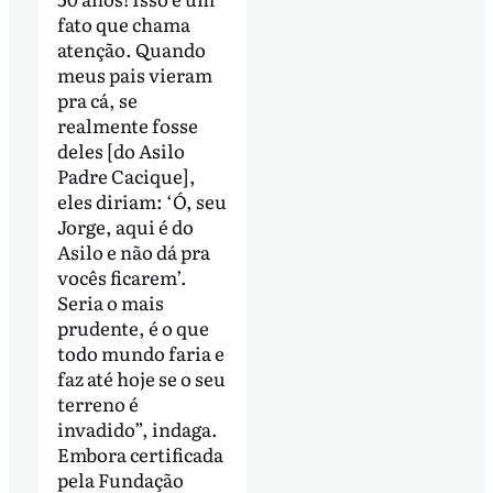
fato que chama
atenção. Quando
meus pais vieram
pra cá, se
realmente fosse
deles [do Asilo
Padre Cacique],
eles diriam: ‘Ó, seu
Jorge, aqui é do
Asilo e não dá pra
vocês ficarem’.
Seria o mais
prudente, é o que
todo mundo faria e
faz até hoje se o seu
terreno é
invadido”, indaga.
Embora certificada
pela Fundação