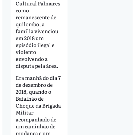
Cultural Palmares
como
remanescente de
quilombo, a
família vivenciou
em 2018 um
episódio ilegal e
violento
envolvendo a
disputa pela área.
Era manhã do dia 7
de dezembro de
2018, quando o
Batalhão de
Choque da Brigada
Militar –
acompanhado de
um caminhão de
mudança e um