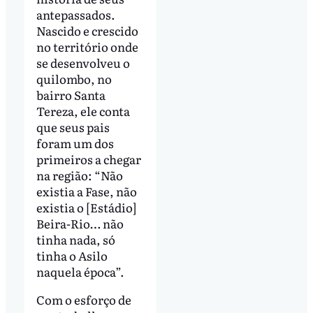
antepassados.
Nascido e crescido
no território onde
se desenvolveu o
quilombo, no
bairro Santa
Tereza, ele conta
que seus pais
foram um dos
primeiros a chegar
na região: “Não
existia a Fase, não
existia o [Estádio]
Beira-Rio… não
tinha nada, só
tinha o Asilo
naquela época”.
Com o esforço de