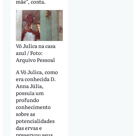
mãe”, conta.
Vó Julica na casa
azul / Foto:
Arquivo Pessoal
A Vó Julica, como
era conhecida D.
Anna Júlia,
possuía um
profundo
conhecimento
sobre as
potencialidades
das ervas e
preservou seus