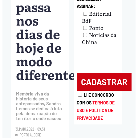
passa
ASSINAR:
Editorial
nos
BdF
Ponto
dias de
Notícias da
hoje de
China
modo
diferente”
Memória viva da
LI E CONCORDO
história de seus
COM OS
TERMOS DE
antepassados, Sandro
Lemos se dedica à luta
USO E POLÍTICA DE
pela demarcação do
PRIVACIDADE
território onde nasceu
31.MAIO.2022 - 09:51
PORTO ALEGRE