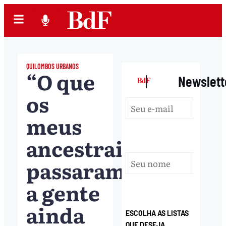
QUILOMBOS URBANOS
“O que
|
Newslett
os
meus
ancestrais
passaram,
a gente
ainda
ESCOLHA AS LISTAS
QUE DESEJA