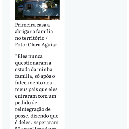
Primeira casa a
abrigar a família
no território /
Foto: Clara Aguiar
“Eles nunca
questionaram a
estada da minha
família, só após o
falecimento dos
meus pais que eles
entraram com um
pedido de
reintegração de
posse, dizendo que
é deles. Esperaram
50 anos! Isso é um