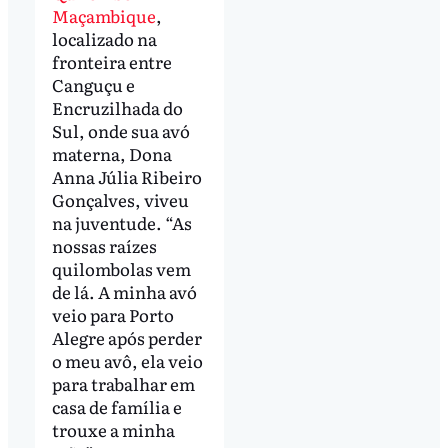
Maçambique
,
localizado na
fronteira entre
Canguçu e
Encruzilhada do
Sul, onde sua avó
materna, Dona
Anna Júlia Ribeiro
Gonçalves, viveu
na juventude. “As
nossas raízes
quilombolas vem
de lá. A minha avó
veio para Porto
Alegre após perder
o meu avô, ela veio
para trabalhar em
casa de família e
trouxe a minha