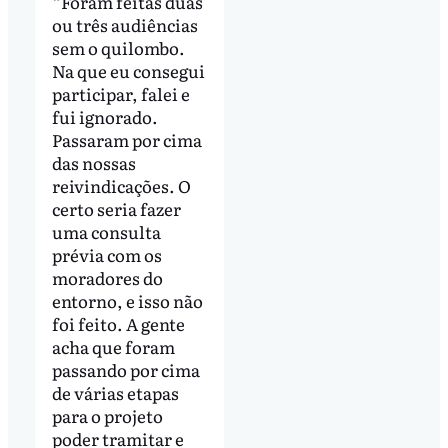
“Foram feitas duas
ou três audiências
sem o quilombo.
Na que eu consegui
participar, falei e
fui ignorado.
Passaram por cima
das nossas
reivindicações. O
certo seria fazer
uma consulta
prévia com os
moradores do
entorno, e isso não
foi feito. A gente
acha que foram
passando por cima
de várias etapas
para o projeto
poder tramitar e