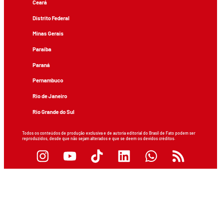
Ceará
Distrito Federal
Minas Gerais
Paraíba
Paraná
Pernambuco
Rio de Janeiro
Rio Grande do Sul
Todos os conteúdos de produção exclusiva e de autoria editorial do Brasil de Fato podem ser
reproduzidos, desde que não sejam alterados e que se deem os devidos créditos.