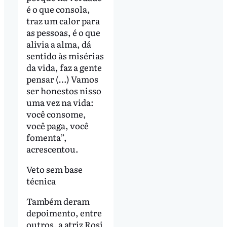
é o que consola,
traz um calor para
as pessoas, é o que
alivia a alma, dá
sentido às misérias
da vida, faz a gente
pensar (…) Vamos
ser honestos nisso
uma vez na vida:
você consome,
você paga, você
fomenta”,
acrescentou.
Veto sem base
técnica
Também deram
depoimento, entre
outros, a atriz Rosi