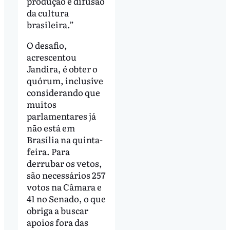
produção e difusão
da cultura
brasileira.”
O desafio,
acrescentou
Jandira, é obter o
quórum, inclusive
considerando que
muitos
parlamentares já
não está em
Brasília na quinta-
feira. Para
derrubar os vetos,
são necessários 257
votos na Câmara e
41 no Senado, o que
obriga a buscar
apoios fora das