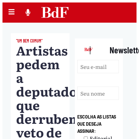
"UM BEM COMUM"
Artistas
|
Newslett
pedem
a
deputados
que
derrubem
ESCOLHA AS LISTAS
QUE DESEJA
veto de
ASSINAR:
Editorial