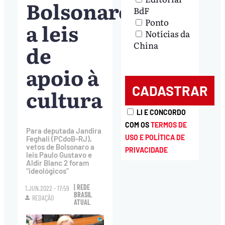
Bolsonaro
BdF
Ponto
a leis
Notícias da
China
de
apoio à
cultura
LI E CONCORDO
COM OS
TERMOS DE
Para deputada Jandira
USO E POLÍTICA DE
Feghali (PCdoB-RJ),
vetos de Bolsonaro a
PRIVACIDADE
leis Paulo Gustavo e
Aldir Blanc 2 foram
“ideológicos”
| REDE
1.JUN.2022 - 17:59
BRASIL
REDAÇÃO
ATUAL