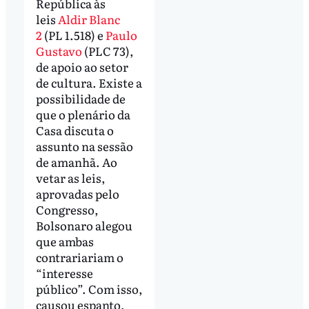
República às
leis
Aldir Blanc
2
(PL 1.518) e
Paulo
Gustavo
(PLC 73),
de apoio ao setor
de cultura. Existe a
possibilidade de
que o plenário da
Casa discuta o
assunto na sessão
de amanhã. Ao
vetar as leis,
aprovadas pelo
Congresso,
Bolsonaro alegou
que ambas
contrariariam o
“interesse
público”. Com isso,
causou espanto,