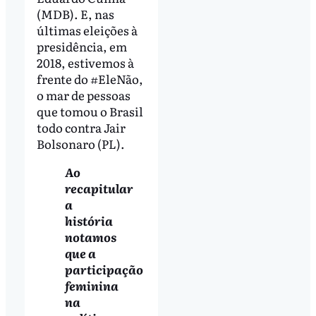
(MDB). E, nas
últimas eleições à
presidência, em
2018, estivemos à
frente do #EleNão,
o mar de pessoas
que tomou o Brasil
todo contra Jair
Bolsonaro (PL).
Ao
recapitular
a
história
notamos
que a
participação
feminina
na