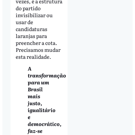
vezes, é a estrutura
do partido
invisibilizar ou
usar de
candidaturas
laranjas para
preencher a cota.
Precisamos mudar
esta realidade.
A
transformação
para um
Brasil
mais
justo,
igualitário
e
democrático,
faz-se