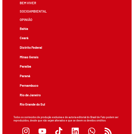
BEM VIVER
SOCIOAMBIENTAL
OPINIÃO
Bahia
Ceará
Distrito Federal
Minas Gerais
Paraíba
Paraná
Pernambuco
Rio de Janeiro
Rio Grande do Sul
Todos os conteúdos de produção exclusiva e de autoria editorial do Brasil de Fato podem ser
reproduzidos, desde que não sejam alterados e que se deem os devidos créditos.