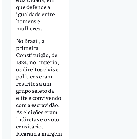
que defende a
igualdade entre
homens e
mulheres.
No Brasil, a
primeira
Constituição, de
1824, no Império,
os direitos civis e
políticos eram
restritos a um
grupo seleto da
elite e convivendo
com a escravidão.
As eleições eram
indiretas e o voto
censitário.
Ficaram à margem