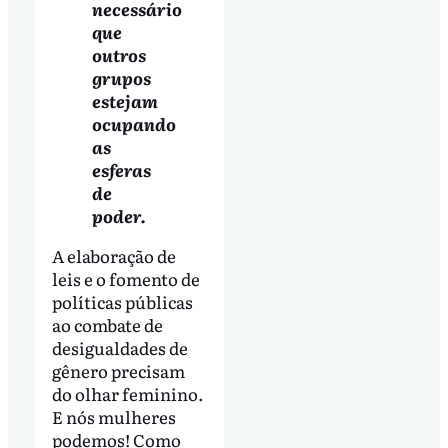
necessário
que
outros
grupos
estejam
ocupando
as
esferas
de
poder.
A elaboração de
leis e o fomento de
políticas públicas
ao combate de
desigualdades de
gênero precisam
do olhar feminino.
E nós mulheres
podemos! Como