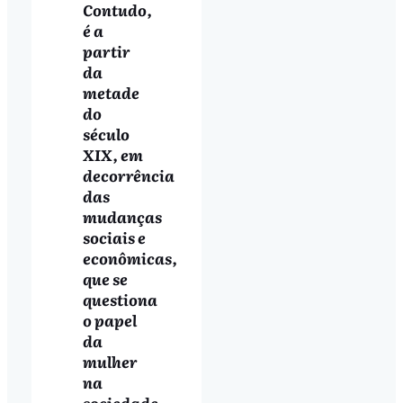
Contudo,
é a
partir
da
metade
do
século
XIX, em
decorrência
das
mudanças
sociais e
econômicas,
que se
questiona
o papel
da
mulher
na
sociedade.