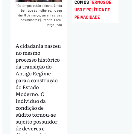
COM OS
TERMOS DE
“Os tempos estão difíceis. Ainda
USO E POLÍTICA DE
bem que as mulheres, no seu
dia, 8 de março, saíram às ruas
PRIVACIDADE
aos milhares”
|
Crédito: Foto:
Jorge Leão
A cidadania nasceu
no mesmo
processo histórico
da transição do
Antigo Regime
para a construção
do Estado
Moderno. O
indivíduo da
condição de
súdito tornou-se
sujeito possuidor
de deveres e