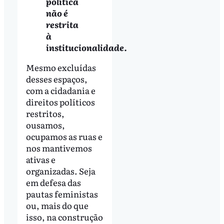
política
não é
restrita
à
institucionalidade.
Mesmo excluídas
desses espaços,
com a cidadania e
direitos políticos
restritos,
ousamos,
ocupamos as ruas e
nos mantivemos
ativas e
organizadas. Seja
em defesa das
pautas feministas
ou, mais do que
isso, na construção