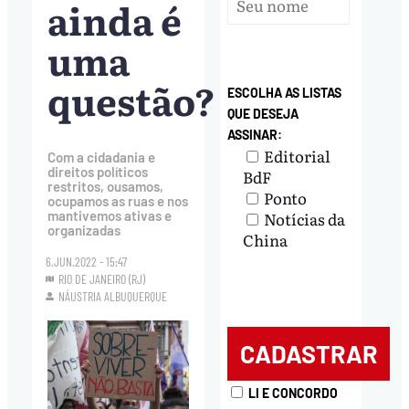
ainda é
uma
questão?
ESCOLHA AS LISTAS
QUE DESEJA
ASSINAR:
Editorial
Com a cidadania e
direitos políticos
BdF
restritos, ousamos,
Ponto
ocupamos as ruas e nos
Notícias da
mantivemos ativas e
organizadas
China
6.JUN.2022 - 15:47
RIO DE JANEIRO (RJ)
NÁUSTRIA ALBUQUERQUE
LI E CONCORDO