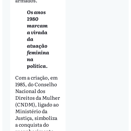
armados.
Os anos
1980
marcam
a virada
da
atuação
feminina
na
política.
Com a criação, em
1985, do Conselho
Nacional dos
Direitos da Mulher
(CNDM), ligado ao
Ministério da
Justiça, simboliza
a conquista do