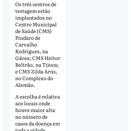
Os três centros de
testagem estão
implantados no
Centro Municipal
de Saúde (CMS)
Píndaro de
Carvalho
Rodrigues, na
Gávea; CMS Heitor
Beltrão, na Tijuca;
e CMS Zilda Arns,
no Complexo do
Alemão.
A escolha é relativa
aos locais onde
houve maior alta
no número de
casos da doença em
toda a cidade.