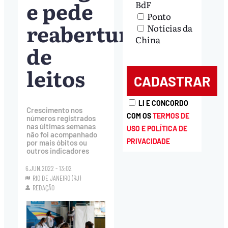
e pede
BdF
Ponto
reabertura
Notícias da
China
de
leitos
LI E CONCORDO
Crescimento nos
COM OS
TERMOS DE
números registrados
nas últimas semanas
USO E POLÍTICA DE
não foi acompanhado
PRIVACIDADE
por mais óbitos ou
outros indicadores
6.JUN.2022 - 13:02
RIO DE JANEIRO (RJ)
REDAÇÃO