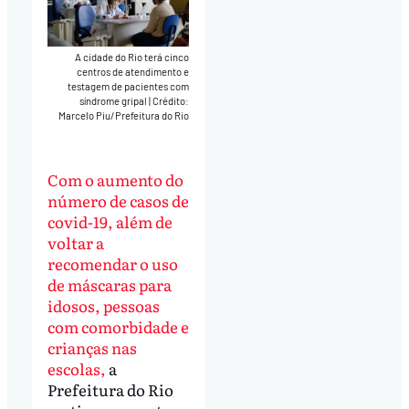
A cidade do Rio terá cinco
centros de atendimento e
testagem de pacientes com
síndrome gripal
|
Crédito:
Marcelo Piu/Prefeitura do Rio
Com o aumento do
número de casos de
covid-19, além de
voltar a
recomendar o uso
de máscaras para
idosos, pessoas
com comorbidade e
crianças nas
escolas,
a
Prefeitura do Rio