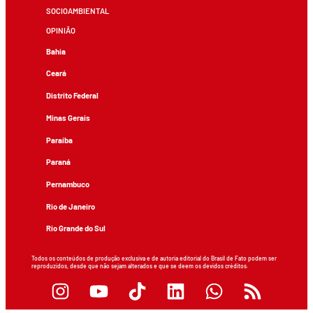
SOCIOAMBIENTAL
OPINIÃO
Bahia
Ceará
Distrito Federal
Minas Gerais
Paraíba
Paraná
Pernambuco
Rio de Janeiro
Rio Grande do Sul
Todos os conteúdos de produção exclusiva e de autoria editorial do Brasil de Fato podem ser
reproduzidos, desde que não sejam alterados e que se deem os devidos créditos.