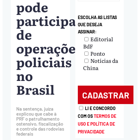
pode
participar
ESCOLHA AS LISTAS
QUE DESEJA
de
ASSINAR:
Editorial
operações
BdF
Ponto
policiais
Notícias da
China
no
Brasil
LI E CONCORDO
Na sentença, juíza
explicou que cabe à
COM OS
TERMOS DE
PRF o patrulhamento
ostensivo, fiscalização
USO E POLÍTICA DE
e controle das rodovias
PRIVACIDADE
federais