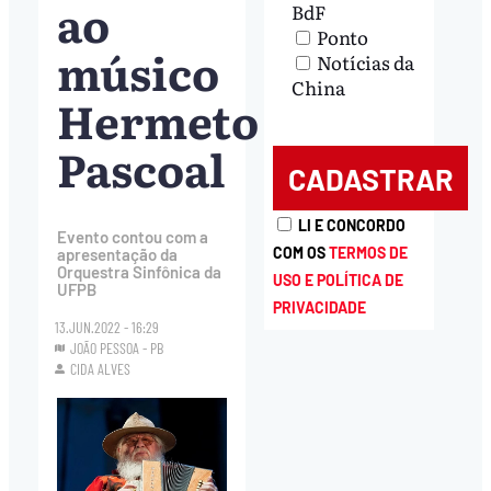
ao
BdF
Ponto
músico
Notícias da
China
Hermeto
Pascoal
LI E CONCORDO
Evento contou com a
COM OS
TERMOS DE
apresentação da
Orquestra Sinfônica da
USO E POLÍTICA DE
UFPB
PRIVACIDADE
13.JUN.2022 - 16:29
JOÃO PESSOA - PB
CIDA ALVES