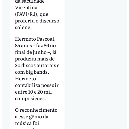
da Faculdade
Vicentina
(FAVI/RJ), que
proferiu o discurso
solene.
Hermeto Pascoal,
85 anos – faz 86 no
final de junho –, já
produziu mais de
20 discos autorais e
com big bands.
Hermeto
contabiliza possuir
entre 10 e 20 mil
composições.
O reconhecimento
a esse gênio da
música foi