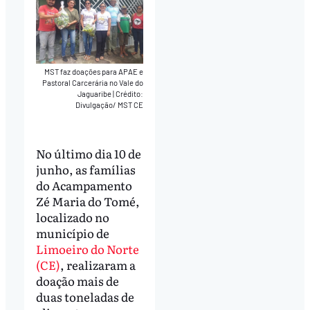
MST faz doações para APAE e
Pastoral Carcerária no Vale do
Jaguaribe
|
Crédito:
Divulgação/ MST CE
No último dia 10 de
junho, as famílias
do Acampamento
Zé Maria do Tomé,
localizado no
município de
Limoeiro do Norte
(CE)
, realizaram a
doação mais de
duas toneladas de