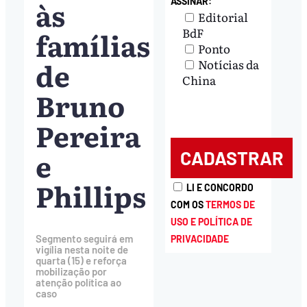
às
ASSINAR:
Editorial
famílias
BdF
Ponto
de
Notícias da
China
Bruno
Pereira
e
Phillips
LI E CONCORDO
COM OS
TERMOS DE
USO E POLÍTICA DE
Segmento seguirá em
PRIVACIDADE
vigília nesta noite de
quarta (15) e reforça
mobilização por
atenção política ao
caso