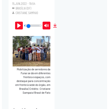
15.JUN.2022 - 19:54
BRASÍLIA (DF)
CRISTIANE SAMPAIO
Play
Mute
Download
Mobilização de servidores da
Funai se dá em diferentes
frentes e espaços, com
destaque para concentração
em frente à sede do órgão, em
Brasília
|
Crédito: Cristiane
Sampaio/Brasil de Fato