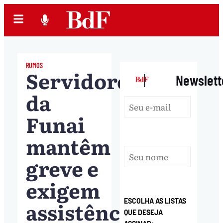
RUMOS
Servidores
|
Newslett
da
Funai
mantêm
greve e
exigem
assistência
ESCOLHA AS LISTAS
QUE DESEJA