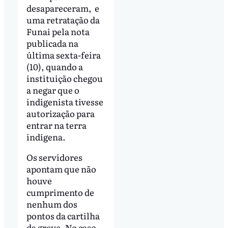
desapareceram, e
uma retratação da
Funai pela nota
publicada na
última sexta-feira
(10), quando a
instituição chegou
a negar que o
indigenista tivesse
autorização para
entrar na terra
indígena.
Os servidores
apontam que não
houve
cumprimento de
nenhum dos
pontos da cartilha
da greve. No caso