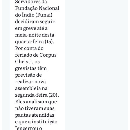
Servidores da
Fundação Nacional
do Índio (Funai)
decidiram seguir
em greve até a
meia-noite desta
quarta-feira (15).
Por conta do
feriado de Corpus
Christi, os
grevistas têm
previsão de
realizar nova
assembleia na
segunda-feira (20).
Eles analisam que
não tiveram suas
pautas atendidas
e que a instituição
"encerrou o