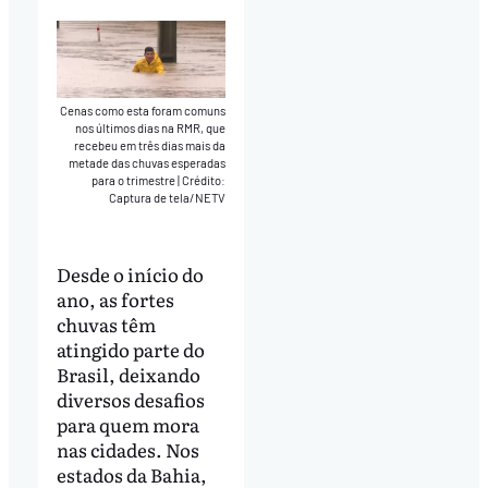
Cenas como esta foram comuns
nos últimos dias na RMR, que
recebeu em três dias mais da
metade das chuvas esperadas
para o trimestre
|
Crédito:
Captura de tela/NETV
Desde o início do
ano, as fortes
chuvas têm
atingido parte do
Brasil, deixando
diversos desafios
para quem mora
nas cidades. Nos
estados da Bahia,