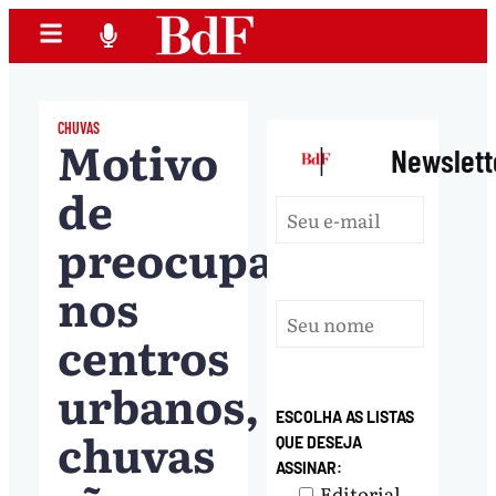
CHUVAS
Motivo
|
Newslett
de
preocupação
nos
centros
urbanos,
ESCOLHA AS LISTAS
chuvas
QUE DESEJA
ASSINAR:
Editorial