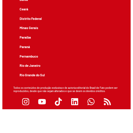
Ceará
Distrito Federal
Minas Gerais
Paraíba
Paraná
Pernambuco
Rio de Janeiro
Rio Grande do Sul
Todos os conteúdos de produção exclusiva e de autoria editorial do Brasil de Fato podem ser
reproduzidos, desde que não sejam alterados e que se deem os devidos créditos.