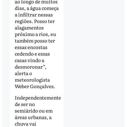
ao longo de muitos
dias, a água começa
a infiltrar nessas
regiões. Posso ter
alagamentos
próximo a rios, eu
também posso ter
essas encostas
cedendo e essas
casas vindo a
desmoronar”,
alerta o
meteorologista
Weber Gonçalves.
Independentemente
de ser no
semiárido ou em
áreas urbanas, a
chuva vai