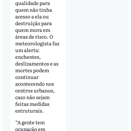
qualidade para
quem não tinha
acesso a ela ou
destruição para
quem mora em
áreas de risco. O
meteorologista faz
um alerta:
enchentes,
deslizamentos e as
mortes podem
continuar
acontecendo nos
centros urbanos,
caso não sejam
feitas medidas
estruturais.
“A gente tem
ocupação em