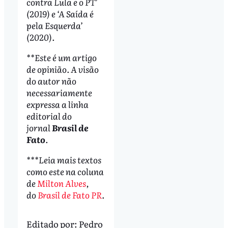
contra Lula e o PT’
(2019) e ‘A Saída é
pela Esquerda’
(2020).
**Este é um artigo
de opinião. A visão
do autor não
necessariamente
expressa a linha
editorial do
jornal
Brasil de
Fato
.
***Leia mais textos
como este na coluna
de
Milton Alves
,
do
Brasil de Fato
PR
.
Editado por:
Pedro