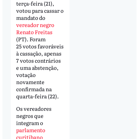
terça-feira (21),
votou para cassar o
mandato do
vereador negro
Renato Freitas
(PT). Foram
25 votos favoráveis
à cassação, apenas
7 votos contrários
e uma abstenção,
votação
novamente
confirmada na
quarta-feira (22).
Os vereadores
negros que
integram o
parlamento
curitibano