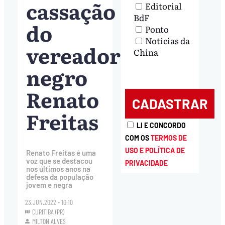
cassação
Editorial
BdF
do
Ponto
Notícias da
vereador
China
negro
Renato
Freitas
LI E CONCORDO
COM OS
TERMOS DE
USO E POLÍTICA DE
Renato Freitas é uma
voz que se destacou
PRIVACIDADE
nos últimos anos na
defesa da população
jovem e negra
23.JUN.2022 - 10:10
CURITIBA (PR)
MILTON ALVES