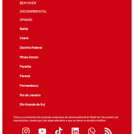
BEM VIVER
SOCIOAMBIENTAL
OPINIÃO
Bahia
Ceará
Distrito Federal
Minas Gerais
Paraíba
Paraná
Pernambuco
Rio de Janeiro
Rio Grande do Sul
Todos os conteúdos de produção exclusiva e de autoria editorial do Brasil de Fato podem ser
reproduzidos, desde que não sejam alterados e que se deem os devidos créditos.