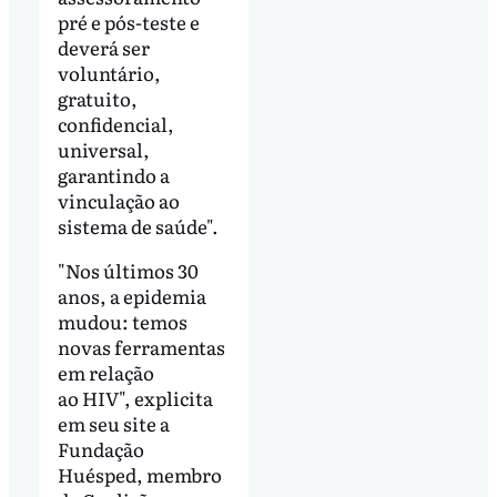
pré e pós-teste e
deverá ser
voluntário,
gratuito,
confidencial,
universal,
garantindo a
vinculação ao
sistema de saúde".
"Nos últimos 30
anos, a epidemia
mudou: temos
novas ferramentas
em relação
ao HIV", explicita
em seu site a
Fundação
Huésped, membro