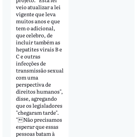
veio atualizar a lei
vigente que leva
muitos anos e que
tem o adicional,
que celebro, de
incluir também as
hepatites virais B e
C e outras
infecções de
transmissão sexual
com uma
perspectiva de
direitos humanos",
disse, agregando
que os legisladores
"chegaram tarde".
"Não precisamos
esperar que essas
pessoas batam à