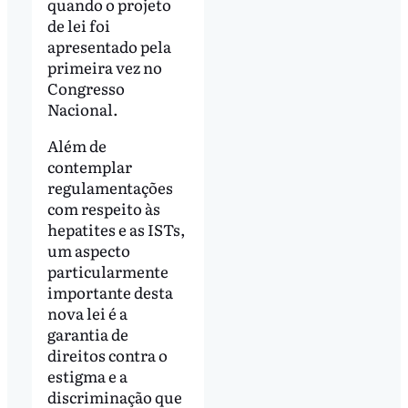
quando o projeto
de lei foi
apresentado pela
primeira vez no
Congresso
Nacional.
Além de
contemplar
regulamentações
com respeito às
hepatites e as ISTs,
um aspecto
particularmente
importante desta
nova lei é a
garantia de
direitos contra o
estigma e a
discriminação que