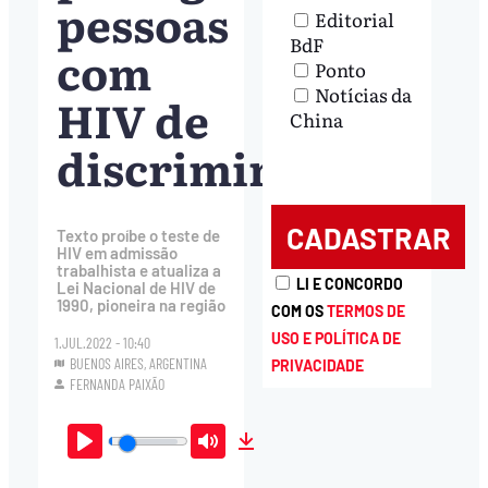
pessoas
Editorial
BdF
com
Ponto
Notícias da
HIV de
China
discriminação
Texto proíbe o teste de
HIV em admissão
trabalhista e atualiza a
LI E CONCORDO
Lei Nacional de HIV de
1990, pioneira na região
COM OS
TERMOS DE
USO E POLÍTICA DE
1.JUL.2022 - 10:40
BUENOS AIRES, ARGENTINA
PRIVACIDADE
FERNANDA PAIXÃO
Play
Mute
Download