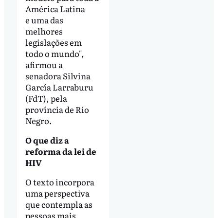
América Latina
e uma das
melhores
legislações em
todo o mundo",
afirmou a
senadora Silvina
García Larraburu
(FdT), pela
província de Río
Negro.
O que diz a
reforma da lei de
HIV
O texto incorpora
uma perspectiva
que contempla as
pessoas mais