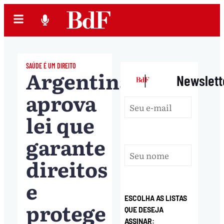
SAÚDE É UM DIREITO
Argentina
|
Newslett
aprova
lei que
garante
direitos
e
ESCOLHA AS LISTAS
protege
QUE DESEJA
ASSINAR: