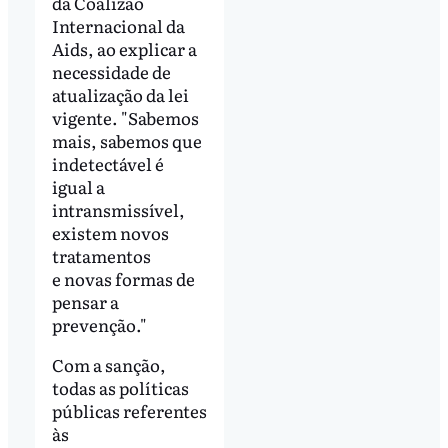
da Coalizão
Internacional da
Aids, ao explicar a
necessidade de
atualização da lei
vigente. "Sabemos
mais, sabemos que
indetectável é
igual a
intransmissível,
existem novos
tratamentos
e novas formas de
pensar a
prevenção."
Com a sanção,
todas as políticas
públicas referentes
às