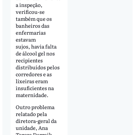
a inspeção,
verificou-se
também que os
banheiros das
enfermarias
estavam
sujos, havia falta
de álcool gel nos
recipientes
distribuídos pelos
corredores e as
lixeiras eram
insuficientes na
maternidade.
Outro problema
relatado pela
diretora-geral da
unidade, Ana
Tereza Derraik