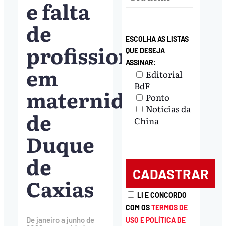
e falta
de
ESCOLHA AS LISTAS
profissionais
QUE DESEJA
ASSINAR:
em
Editorial
BdF
maternidade
Ponto
Notícias da
de
China
Duque
de
Caxias
LI E CONCORDO
COM OS
TERMOS DE
De janeiro a junho de
USO E POLÍTICA DE