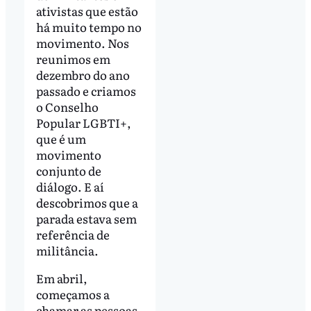
ativistas que estão
há muito tempo no
movimento. Nos
reunimos em
dezembro do ano
passado e criamos
o Conselho
Popular LGBTI+,
que é um
movimento
conjunto de
diálogo. E aí
descobrimos que a
parada estava sem
referência de
militância.
Em abril,
começamos a
chamar as pessoas