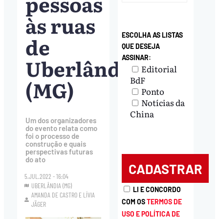
pessoas
às ruas
ESCOLHA AS LISTAS
de
QUE DESEJA
Uberlândia
ASSINAR:
Editorial
BdF
(MG)
Ponto
Notícias da
China
Um dos organizadores
do evento relata como
foi o processo de
construção e quais
perspectivas futuras
do ato
5.JUL.2022 - 16:04
UBERLÂNDIA (MG)
LI E CONCORDO
AMANDA DE CASTRO
E
LÍVIA
COM OS
TERMOS DE
JÄGER
USO E POLÍTICA DE