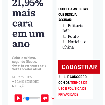
21,95%
mais
ESCOLHA AS LISTAS
QUE DESEJA
cara
ASSINAR:
Editorial
em um
BdF
Ponto
ano
Notícias da
China
Salário mínimo,
segundo Dieese,
deveria ser quase seis
vezes o valor atual
LI E CONCORDO
7.JUL.2022 - 16:27
BELO HORIZONTE (MG)
COM OS
TERMOS DE
REDAÇÃO
USO E POLÍTICA DE
PRIVACIDADE
Play
Mute
Download