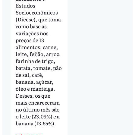
Estudos
Socioeconômicos
(Dieese), que toma
como base as
variações nos
preços de 13
alimentos: carne,
leite, feijão, arroz,
farinha de trigo,
batata, tomate, pão
de sal, café,
banana, açúcar,
óleo e manteiga.
Desses, os que
mais encareceram
no último mês são
o leite (23,09%) e a
banana (13,65%).