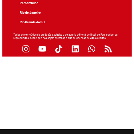
Pernambuco
Rio de Janeiro
Rio Grande do Sul
Todos os conteúdos de produção exclusiva e de autoria editorial do Brasil de Fato podem ser
reproduzidos, desde que não sejam alterados e que se deem os devidos créditos.