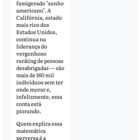
famigerado "sonho
americano". A
Califórnia, estado
mais rico dos
Estados Unidos,
continua na
liderança do
vergonhoso
ranking de pessoas
desabrigadas
—
são
mais de 160 mil
indivíduos sem ter
onde morar e,
infelizmente, essa
conta está
piorando.
Quem explica essa
matemática
perversa é a