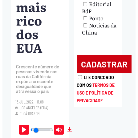
mais
Editorial
BdF
rico
Ponto
Notícias da
dos
China
EUA
Crescente número de
pessoas vivendo nas
ruas da Califórnia
LI E CONCORDO
expõe a crescente
COM OS
TERMOS DE
desigualdade que
atravessa o país
USO E POLÍTICA DE
PRIVACIDADE
13.JUL.2022 - 11:08
LOS ANGELES (EUA)
ELOÁ ORAZEM
Play
Mute
Download