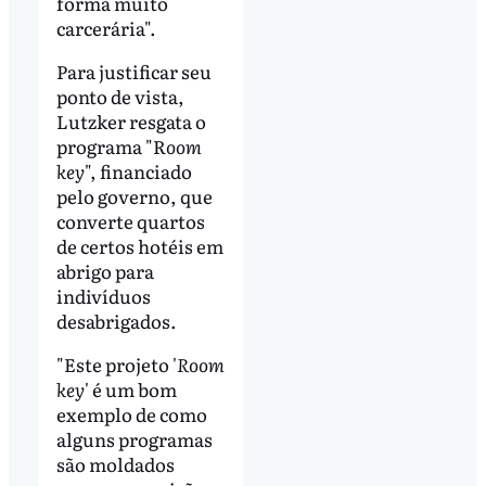
forma muito
carcerária".
Para justificar seu
ponto de vista,
Lutzker resgata o
programa "R
oom
key
", financiado
pelo governo, que
converte quartos
de certos hotéis em
abrigo para
indivíduos
desabrigados.
"Este projeto '
Room
key
' é um bom
exemplo de como
alguns programas
são moldados