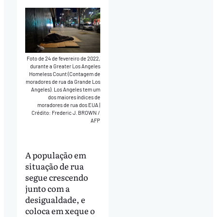
Foto de 24 de fevereiro de 2022,
durante a Greater Los Angeles
Homeless Count (Contagem de
moradores de rua da Grande Los
Angeles). Los Angeles tem um
dos maiores índices de
moradores de rua dos EUA
|
Crédito: Frederic J. BROWN /
AFP
A população em
situação de rua
segue crescendo
junto com a
desigualdade, e
coloca em xeque o