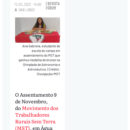
| REVISTA
17.JUL.2022 - 14:06
FÓRUM
IVAN LONGO
Ana Gabriela, estudante de
escola do campo em
assentamento do MST que
ganhou medalha de bronze na
Olimpíada de Astronomia e
Astronáutica.
|
Crédito:
Divulgação/MST
O Assentamento 9
de Novembro,
do
Movimento dos
Trabalhadores
Rurais Sem Terra
(MST)
, em Água