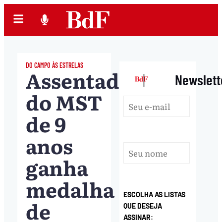
DO CAMPO ÀS ESTRELAS
Assentada
|
Newslett
do MST
de 9
anos
ganha
medalha
ESCOLHA AS LISTAS
de
QUE DESEJA
ASSINAR: