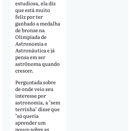
estudiosa, ela diz
que está muito
feliz por ter
ganhado a medalha
de bronze na
Olimpíada de
Astronomia e
Astronáutica e já
pensa em ser
astrônoma quando
crescer.
Perguntada sobre
de onde veio seu
interesse por
astronomia, a "sem
terrinha" disse que
"só queria
aprender um
pouco sobre as