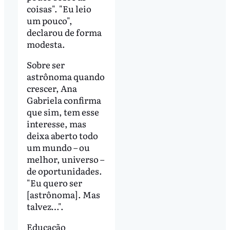
coisas". "Eu leio
um pouco",
declarou de forma
modesta.
Sobre ser
astrônoma quando
crescer, Ana
Gabriela confirma
que sim, tem esse
interesse, mas
deixa aberto todo
um mundo – ou
melhor, universo –
de oportunidades.
"Eu quero ser
[astrônoma]. Mas
talvez…".
Educação