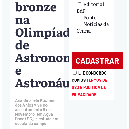
bronze
Editorial
BdF
na
Ponto
Notícias da
Olimpíada
China
de
Astronomia
e
LI E CONCORDO
Astronáutica
COM OS
TERMOS DE
USO E POLÍTICA DE
PRIVACIDADE
Ana Gabriela Kochem
dos Anjos vive no
assentamento 9 de
Novembro, em Água
Doce (SC), e estuda em
escola de campo