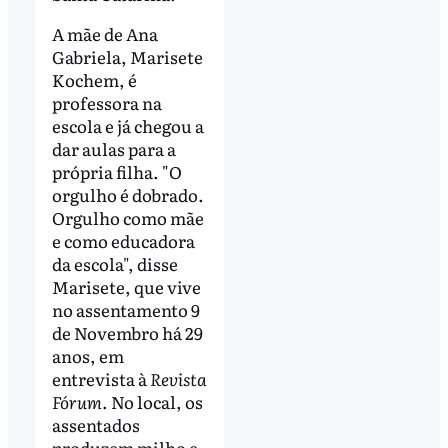
A mãe de Ana
Gabriela, Marisete
Kochem, é
professora na
escola e já chegou a
dar aulas para a
própria filha. "O
orgulho é dobrado.
Orgulho como mãe
e como educadora
da escola", disse
Marisete, que vive
no assentamento 9
de Novembro há 29
anos, em
entrevista à
Revista
Fórum
. No local, os
assentados
produzem milho e