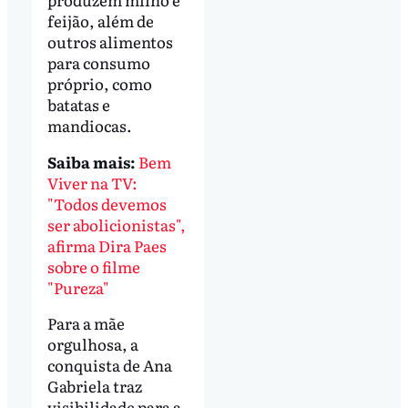
feijão, além de
outros alimentos
para consumo
próprio, como
batatas e
mandiocas.
Saiba mais:
Bem
Viver na TV:
"Todos devemos
ser abolicionistas",
afirma Dira Paes
sobre o filme
"Pureza"
Para a mãe
orgulhosa, a
conquista de Ana
Gabriela traz
visibilidade para a