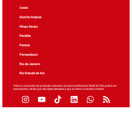
Ceará
Distrito Federal
Minas Gerais
Paraíba
Paraná
Pernambuco
Rio de Janeiro
Rio Grande do Sul
Todos os conteúdos de produção exclusiva e de autoria editorial do Brasil de Fato podem ser
reproduzidos, desde que não sejam alterados e que se deem os devidos créditos.