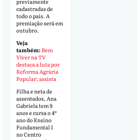
previamente
cadastradas de
todo o país. A
premiação será em
outubro.
Veja
também:
Bem
Viver na TV
destaca a luta por
Reforma Agrária
Popular; assista
Filha e neta de
assentados, Ana
Gabriela tem 9
anos e cursa o 4º
ano do Ensino
Fundamental I
no Centro