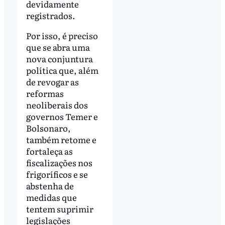
devidamente
registrados.
Por isso, é preciso
que se abra uma
nova conjuntura
política que, além
de revogar as
reformas
neoliberais dos
governos Temer e
Bolsonaro,
também retome e
fortaleça as
fiscalizações nos
frigoríficos e se
abstenha de
medidas que
tentem suprimir
legislações