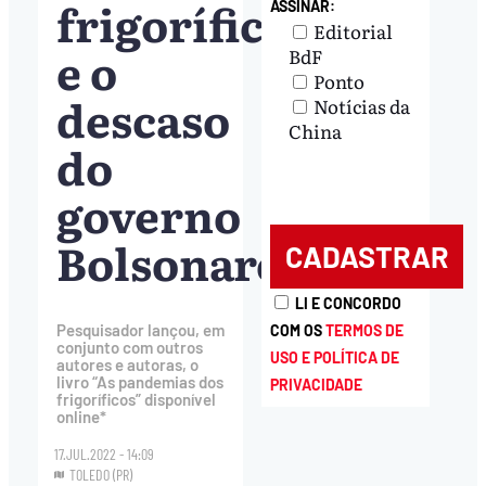
frigoríficos
ASSINAR:
Editorial
e o
BdF
Ponto
descaso
Notícias da
China
do
governo
Bolsonaro
LI E CONCORDO
Pesquisador lançou, em
COM OS
TERMOS DE
conjunto com outros
USO E POLÍTICA DE
autores e autoras, o
livro “As pandemias dos
PRIVACIDADE
frigoríficos” disponível
online*
17.JUL.2022 - 14:09
TOLEDO (PR)