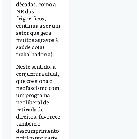
décadas, como a
NR dos
frigoríficos,
continua a ser um
setor que gera
muitos agravos à
saúde do(a)
trabalhador(a).
Neste sentido, a
conjuntura atual,
que coesiona o
neofascismo com
um programa
neoliberal de
retirada de
direitos, favorece
também o
descumprimento
prático por parte