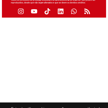
Todos os conteúdos de produção exclusiva e de autoria editorial do Brasil de Fato podem ser
reproduzidos, desde que não sejam alterados e que se deem os devidos créditos.