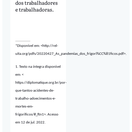
dos trabalhadores
e trabalhadoras.
*Disponível em: <http://rel-
uita.org/pdfs/20220427_As_pandemias_dos_frigori%CC%81ficos.pdf>.
1. Texto na íntegra disponível
em: <
https://diplomatique.org.br/por-
que-tantos-acidentes-de-
trabalho-adoecimentos-e-
mortes-em-
frigorificos/#_ftn1>. Acesso
em 12 de jul. 2022.