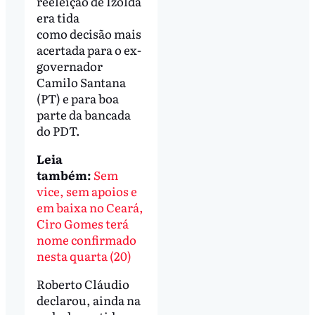
reeleição de Izolda
era tida
como decisão mais
acertada para o ex-
governador
Camilo Santana
(PT) e para boa
parte da bancada
do PDT.
Leia
também:
Sem
vice, sem apoios e
em baixa no Ceará,
Ciro Gomes terá
nome confirmado
nesta quarta (20)
Roberto Cláudio
declarou, ainda na