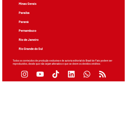
Minas Gerais
Paraíba
Paraná
Pernambuco
Rio de Janeiro
Rio Grande do Sul
Todos os conteúdos de produção exclusiva e de autoria editorial do Brasil de Fato podem ser
reproduzidos, desde que não sejam alterados e que se deem os devidos créditos.