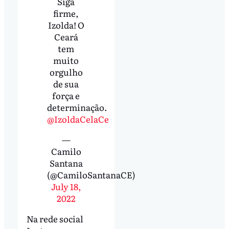
Siga
firme,
Izolda! O
Ceará
tem
muito
orgulho
de sua
força e
determinação.
@IzoldaCelaCe
—
Camilo
Santana
(@CamiloSantanaCE)
July 18,
2022
Na rede social