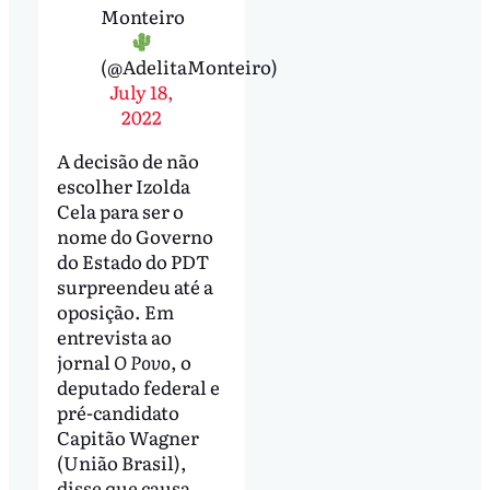
Monteiro
(@AdelitaMonteiro)
July 18,
2022
A decisão de não
escolher Izolda
Cela para ser o
nome do Governo
do Estado do PDT
surpreendeu até a
oposição. Em
entrevista ao
jornal
O Povo
, o
deputado federal e
pré-candidato
Capitão Wagner
(União Brasil),
disse que causa