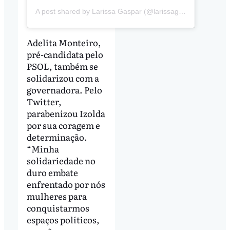
A post shared by Larissa Gaspar (@larissagaspar_oficial)
Adelita Monteiro,
pré-candidata pelo
PSOL, também se
solidarizou com a
governadora. Pelo
Twitter,
parabenizou Izolda
por sua coragem e
determinação.
“Minha
solidariedade no
duro embate
enfrentado por nós
mulheres para
conquistarmos
espaços políticos,