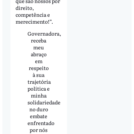
que são nossos por
direito,
competência e
merecimento!”.
Governadora,
receba
meu
abraço
em
respeito
à sua
trajetória
política e
minha
solidariedade
no duro
embate
enfrentado
por nós