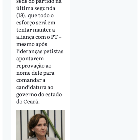
sede do partido na
última segunda
(18), que todo o
esforço será em
tentar manter a
aliança com o PT –
mesmo após
lideranças petistas
apontarem
reprovação ao
nome dele para
comandar a
candidatura ao
governo do estado
do Ceará.