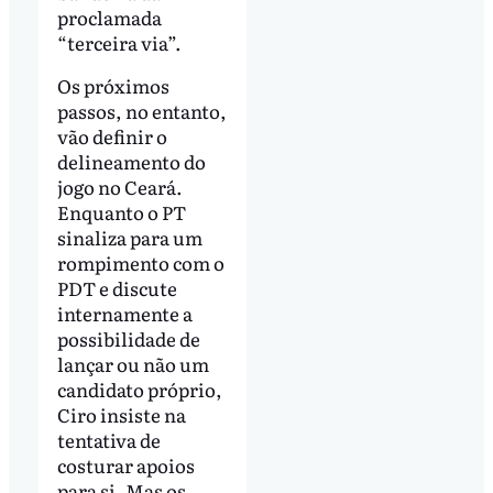
proclamada
“terceira via”.
Os próximos
passos, no entanto,
vão definir o
delineamento do
jogo no Ceará.
Enquanto o PT
sinaliza para um
rompimento com o
PDT e discute
internamente a
possibilidade de
lançar ou não um
candidato próprio,
Ciro insiste na
tentativa de
costurar apoios
para si. Mas os