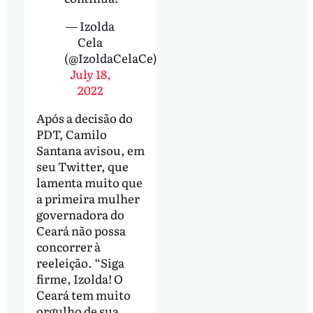
— Izolda
Cela
(@IzoldaCelaCe)
July 18,
2022
Após a decisão do
PDT, Camilo
Santana avisou, em
seu Twitter, que
lamenta muito que
a primeira mulher
governadora do
Ceará não possa
concorrer à
reeleição. “Siga
firme, Izolda! O
Ceará tem muito
orgulho de sua