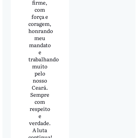
firme,
com
força e
coragem,
honrando
meu
mandato
e
trabalhando
muito
pelo
nosso
Ceará.
Sempre
com
respeito
e
verdade.
A luta
continua!