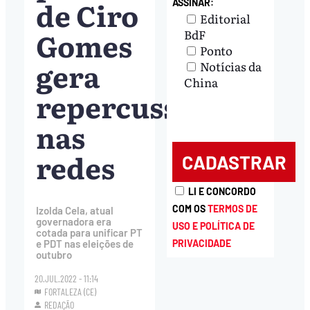
de Ciro
ASSINAR:
Editorial
Gomes
BdF
Ponto
gera
Notícias da
China
repercussões
nas
redes
LI E CONCORDO
COM OS
TERMOS DE
Izolda Cela, atual
governadora era
USO E POLÍTICA DE
cotada para unificar PT
e PDT nas eleições de
PRIVACIDADE
outubro
20.JUL.2022 - 11:14
FORTALEZA (CE)
REDAÇÃO