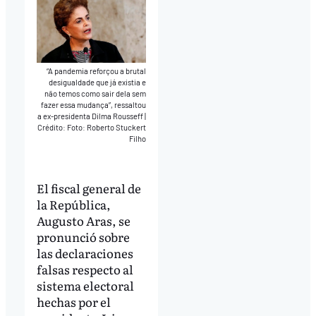
“A pandemia reforçou a brutal
desigualdade que já existia e
não temos como sair dela sem
fazer essa mudança”, ressaltou
a ex-presidenta Dilma Rousseff
|
Crédito: Foto: Roberto Stuckert
Filho
El fiscal general de
la República,
Augusto Aras, se
pronunció sobre
las declaraciones
falsas respecto al
sistema electoral
hechas por el