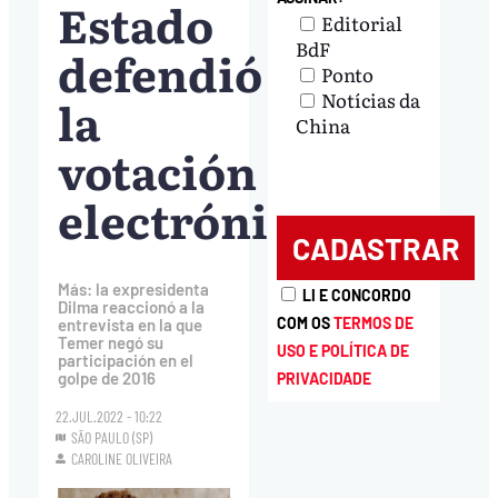
Estado
Editorial
BdF
defendió
Ponto
Notícias da
la
China
votación
electrónica
Más: la expresidenta
LI E CONCORDO
Dilma reaccionó a la
COM OS
TERMOS DE
entrevista en la que
Temer negó su
USO E POLÍTICA DE
participación en el
golpe de 2016
PRIVACIDADE
22.JUL.2022 - 10:22
SÃO PAULO (SP)
CAROLINE OLIVEIRA