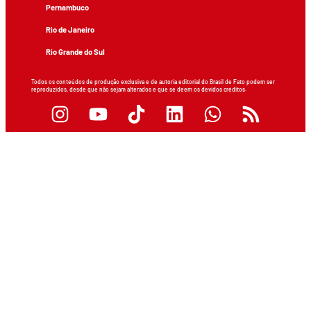
Pernambuco
Rio de Janeiro
Rio Grande do Sul
Todos os conteúdos de produção exclusiva e de autoria editorial do Brasil de Fato podem ser
reproduzidos, desde que não sejam alterados e que se deem os devidos créditos.