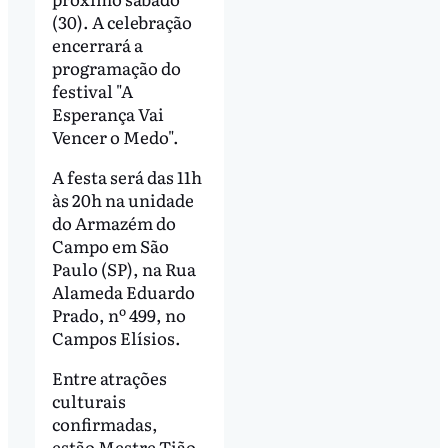
(30). A celebração
encerrará a
programação do
festival "A
Esperança Vai
Vencer o Medo".
A festa será das 11h
às 20h na unidade
do Armazém do
Campo em São
Paulo (SP), na Rua
Alameda Eduardo
Prado, nº 499, no
Campos Elísios.
Entre atrações
culturais
confirmadas,
estão Mestre Tião