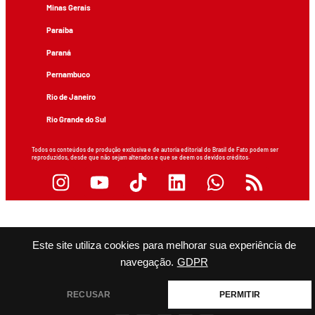
Minas Gerais
Paraíba
Paraná
Pernambuco
Rio de Janeiro
Rio Grande do Sul
Todos os conteúdos de produção exclusiva e de autoria editorial do Brasil de Fato podem ser
reproduzidos, desde que não sejam alterados e que se deem os devidos créditos.
Este site utiliza cookies para melhorar sua experiência de
navegação.
GDPR
RECUSAR
PERMITIR