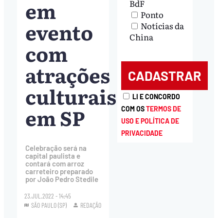
em
BdF
Ponto
evento
Notícias da
China
com
atrações
culturais
LI E CONCORDO
em SP
COM OS
TERMOS DE
USO E POLÍTICA DE
PRIVACIDADE
Celebração será na
capital paulista e
contará com arroz
carreteiro preparado
por João Pedro Stedile
23.JUL.2022 - 14:45
SÃO PAULO (SP)
REDAÇÃO