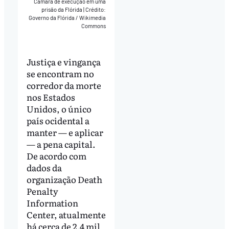
Câmara de execução em uma
prisão da Flórida
|
Crédito:
Governo da Flórida / Wikimedia
Commons
Justiça e vingança
se encontram no
corredor da morte
nos Estados
Unidos, o único
país ocidental a
manter — e aplicar
— a pena capital.
De acordo com
dados da
organização Death
Penalty
Information
Center, atualmente
há cerca de 2,4 mil