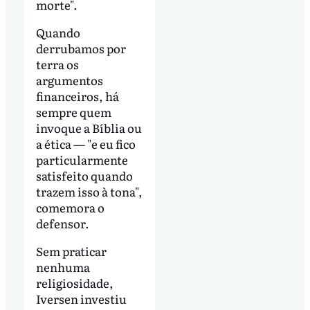
morte".
Quando
derrubamos por
terra os
argumentos
financeiros, há
sempre quem
invoque a Bíblia ou
a ética — "e eu fico
particularmente
satisfeito quando
trazem isso à tona",
comemora o
defensor.
Sem praticar
nenhuma
religiosidade,
Iversen investiu