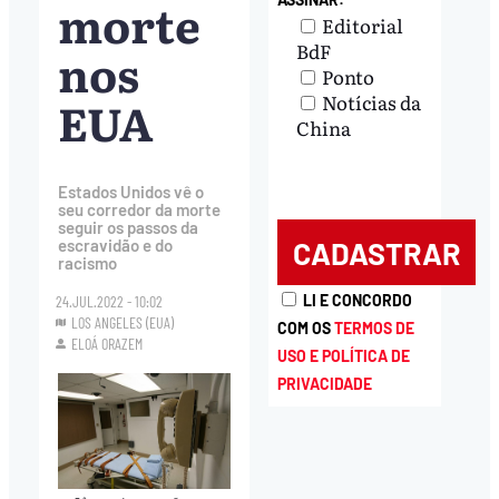
morte
Editorial
BdF
nos
Ponto
EUA
Notícias da
China
Estados Unidos vê o
seu corredor da morte
seguir os passos da
escravidão e do
racismo
LI E CONCORDO
24.JUL.2022 - 10:02
LOS ANGELES (EUA)
COM OS
TERMOS DE
ELOÁ ORAZEM
USO E POLÍTICA DE
PRIVACIDADE