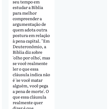
seu tempo em
estudar a Bíblia
para melhor
compreender a
argumentação de
quem adota outra
postura em relação
à pena capital. "Em
Deuteronômio, a
Bíblia diz sobre
'olho por olho', mas
se você realmente
ler o que essa
cláusula indica não
é 'se você matar
alguém, você pega
a pena de morte'. O
que essa cláusula
realmente quer
dizer é que,