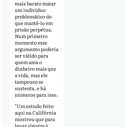
mais barato matar
um indivíduo
problemático do
que mantê-lo em
prisão perpétua.
Num primeiro
momento esse
argumento poderia
ser válido para
quem ama o
dinheiro mais que
a vida, mas ele
tampouco se
sustenta, e há
números para isso.
"Um estudo feito
aqui na Califórnia
mostrou que para
levar alguém à