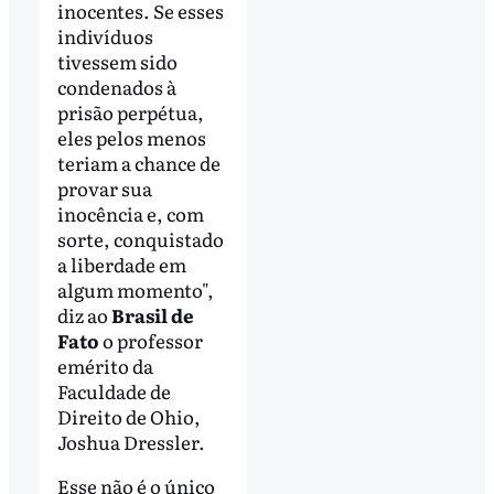
inocentes. Se esses
indivíduos
tivessem sido
condenados à
prisão perpétua,
eles pelos menos
teriam a chance de
provar sua
inocência e, com
sorte, conquistado
a liberdade em
algum momento",
diz ao
Brasil de
Fato
o professor
emérito da
Faculdade de
Direito de Ohio,
Joshua Dressler.
Esse não é o único