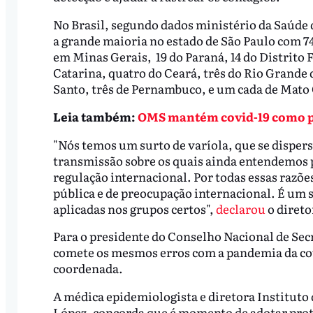
No Brasil, segundo dados ministério da Saúde d
a grande maioria no estado de São Paulo com 74
em Minas Gerais, 19 do Paraná, 14 do Distrito 
Catarina, quatro do Ceará, três do Rio Grande 
Santo, três de Pernambuco, e um cada de Mato 
Leia também:
OMS mantém covid-19 como pa
"Nós temos um surto de varíola, que se dispe
transmissão sobre os quais ainda entendemos po
regulação internacional. Por todas essas razõ
pública e de preocupação internacional. É um s
aplicadas nos grupos certos",
declarou
o diret
Para o presidente do Conselho Nacional de Sec
comete os mesmos erros com a pandemia da covid
coordenada.
A médica epidemiologista e diretora Instituto
López, concorda que é momento de adotar prot