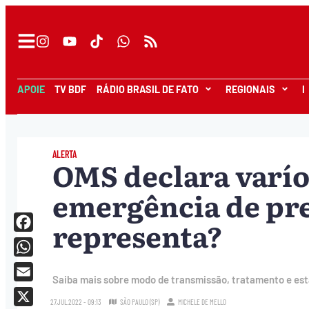
APOIE
TV BDF
RÁDIO BRASIL DE FATO
REGIONAIS
I
ALERTA
OMS declara varí
emergência de pre
representa?
Facebook
WhatsApp
Saiba mais sobre modo de transmissão, tratamento e está
Email
27.JUL.2022 - 09:13
SÃO PAULO (SP)
MICHELE DE MELLO