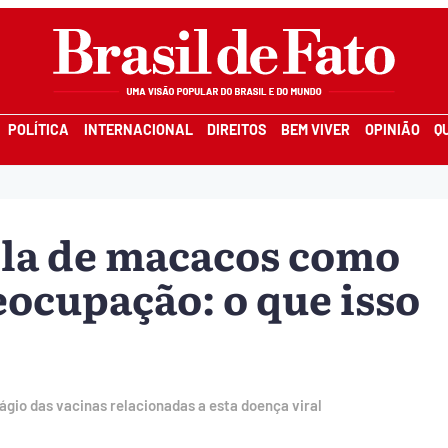
POLÍTICA
INTERNACIONAL
DIREITOS
BEM VIVER
OPINIÃO
Q
ola de macacos como
ocupação: o que isso
gio das vacinas relacionadas a esta doença viral