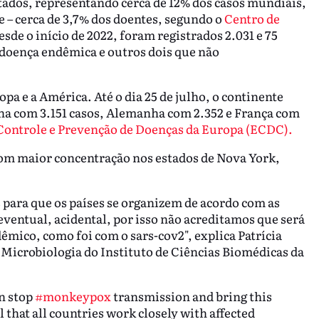
ctados, representando cerca de 12% dos casos mundiais,
– cerca de 3,7% dos doentes, segundo o
Centro de
esde o início de 2022, foram registrados 2.031 e 75
 doença endêmica e outros dois que não
opa e a América. Até o dia 25 de julho, o continente
ha com 3.151 casos, Alemanha com 2.352 e França com
Controle e Prevenção de Doenças da Europa (ECDC).
om maior concentração nos estados de Nova York,
s para que os países se organizem de acordo com as
ventual, acidental, por isso não acreditamos que será
êmico, como foi com o sars-cov2", explica Patrícia
Microbiologia do Instituto de Ciências Biomédicas da
an stop
#monkeypox
transmission and bring this
l that all countries work closely with affected