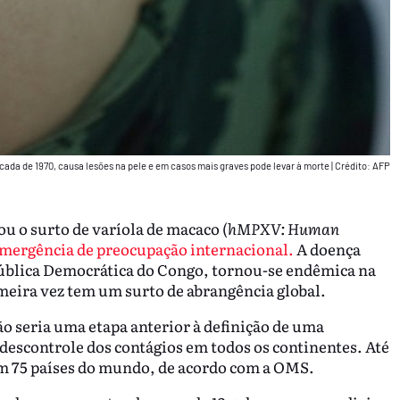
cada de 1970, causa lesões na pele e em casos mais graves pode levar à morte
|
Crédito: AFP
 o surto de varíola de macaco (
hMPXV: Human
mergência de preocupação internacional.
A doença
epública Democrática do Congo, tornou-se endêmica na
imeira vez tem um surto de abrangência global.
o seria uma etapa anterior à definição de uma
 descontrole dos contágios em todos os continentes. Até
 em 75 países do mundo, de acordo com a OMS.