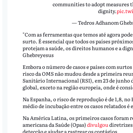
communities to adopt measures th
dignity.
pic.tw
— Tedros Adhanom Gheb
"Com as ferramentas que temos até agora podem
surto. É essencial que todos os países próxi
protejam a saúde, os direitos humanos e a dig
Ghebreyesus
Embora o número de casos e países com surtos 
risco da OMS não mudou desde a primeira reu
Sanitário Internacional (RSI), em 23 de junho d
global, exceto na região europeia, onde é consi
Na Espanha, o risco de reprodução é de 1,8, no 
médio de incubação entre os casos relatados é e
Na América Latina, os primeiros casos foram 
americana da Saúde (Opas)
divulgou
diretrizes
detecção e ajudar a rastrear os contágios.