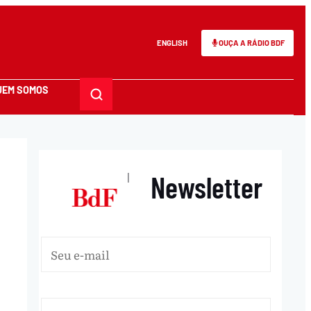
ENGLISH
OUÇA A RÁDIO BDF
UEM SOMOS
Newsletter
|