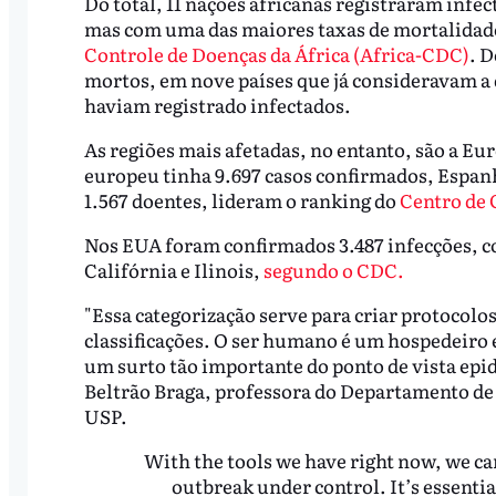
Do total, 11 nações africanas registraram infe
mas com uma das maiores taxas de mortalidade 
Controle de Doenças da África (Africa-CDC)
. D
mortos, em nove países que já consideravam a
haviam registrado infectados.
As regiões mais afetadas, no entanto, são a Eur
europeu tinha 9.697 casos confirmados, Espan
1.567 doentes, lideram o ranking do
Centro de 
Nos EUA foram confirmados 3.487 infecções, c
Califórnia e Ilinois,
segundo o CDC.
"Essa categorização serve para criar protocolo
classificações. O ser humano é um hospedeiro e
um surto tão importante do ponto de vista epid
Beltrão Braga, professora do Departamento de 
USP.
With the tools we have right now, we c
outbreak under control. It’s essentia