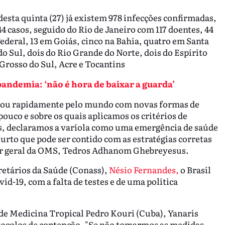
esta quinta (27) já existem 978 infecções confirmadas,
4 casos, seguido do Rio de Janeiro com 117 doentes, 44
Federal, 13 em Goiás, cinco na Bahia, quatro em Santa
do Sul, dois do Rio Grande do Norte, dois do Espírito
Grosso do Sul, Acre e Tocantins
ndemia: ‘não é hora de baixar a guarda’
rsou rapidamente pelo mundo com novas formas de
uco e sobre os quais aplicamos os critérios de
es, declaramos a varíola como uma emergência de saúde
urto que pode ser contido com as estratégias corretas
or geral da OMS, Tedros Adhanom Ghebreyesus.
retários da Saúde (Conass),
Nésio Fernandes,
o Brasil
-19, com a falta de testes e de uma política
 de Medicina Tropical Pedro Kouri (Cuba), Yanaris
ocolos de contenção. "Se não tomarmos as medidas