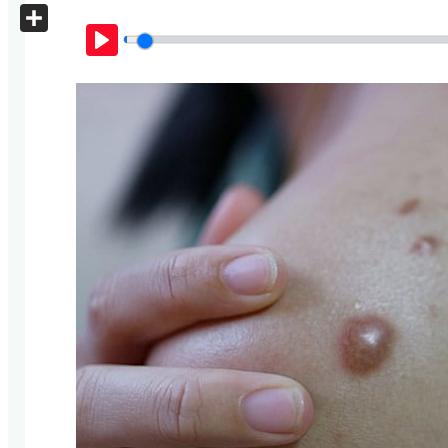
X
Share
Play