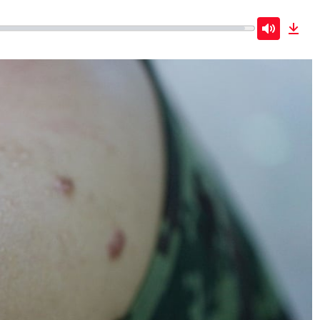
Mute
Dow