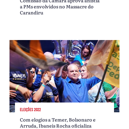
Comissão da Câmara aprova anistia
a PMs envolvidos no Massacre do
Carandiru
ELEIÇÕES 2022
Com elogios a Temer, Bolsonaro e
Arruda, Ibaneis Rocha oficializa