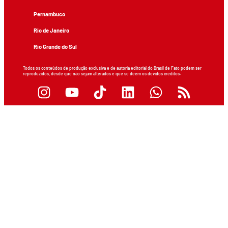
Pernambuco
Rio de Janeiro
Rio Grande do Sul
Todos os conteúdos de produção exclusiva e de autoria editorial do Brasil de Fato podem ser
reproduzidos, desde que não sejam alterados e que se deem os devidos créditos.