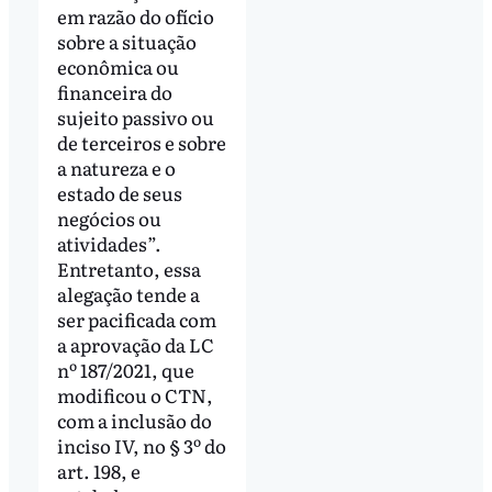
em razão do ofício
sobre a situação
econômica ou
financeira do
sujeito passivo ou
de terceiros e sobre
a natureza e o
estado de seus
negócios ou
atividades”.
Entretanto, essa
alegação tende a
ser pacificada com
a aprovação da LC
nº 187/2021, que
modificou o CTN,
com a inclusão do
inciso IV, no § 3º do
art. 198, e