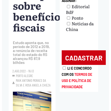
sobre
ASSINAR:
Editorial
benefícios
BdF
Ponto
fiscais
Notícias da
China
Estudo aponta que, no
período de 2012 a 2019,
a renúncia de receita
total do estado do RS
alcançou R$ 87,9
bilhões
LI E CONCORDO
2.AGO.2022 - 16:13
COM OS
TERMOS DE
PORTO ALEGRE
MAIK ANTONIO MORAES DA
USO E POLÍTICA DE
SILVA
E
ROSA ANGELA CHIEZA
PRIVACIDADE