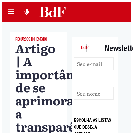
RECURSOS DO ESTADO
Artigo
|
Newslett
| A
importância
de se
aprimorar
a
transparência
ESCOLHA AS LISTAS
QUE DESEJA