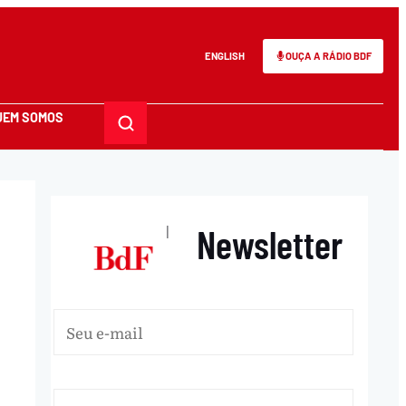
ENGLISH
OUÇA A RÁDIO BDF
UEM SOMOS
Newsletter
|