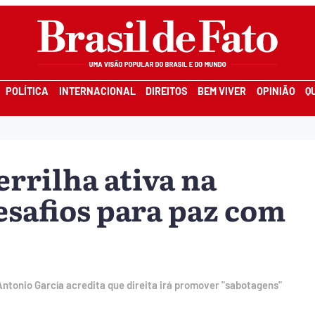
POLÍTICA
INTERNACIONAL
DIREITOS
BEM VIVER
OPINIÃO
Q
rrilha ativa na
esafios para paz com
ntonio García acredita que direita irá promover "sabotagens"