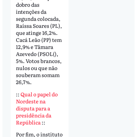
dobro das
intenções da
segunda colocada,
Raíssa Soares (PL),
que atinge 16,2%.
Cacá Leão (PP) tem
12,9% e Tâmara
Azevedo (PSOL(),
5%. Votos brancos,
nulos ou que não
souberam somam
26,7%.
::
Qual o papel do
Nordeste na
disputa para a
presidência da
República
::
Por fim, o instituto