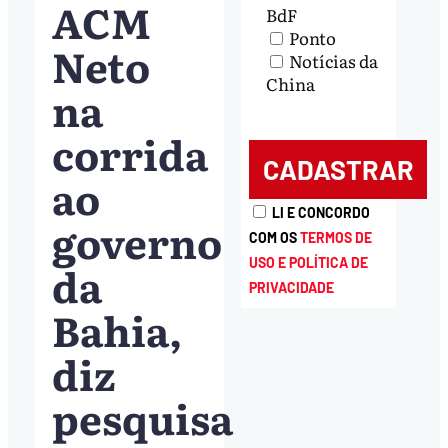
ACM
BdF
Ponto
Neto
Notícias da
China
na
corrida
ao
LI E CONCORDO
governo
COM OS
TERMOS DE
USO E POLÍTICA DE
da
PRIVACIDADE
Bahia,
diz
pesquisa