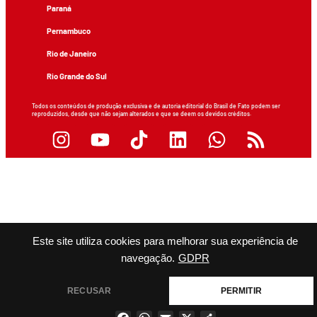
Paraná
Pernambuco
Rio de Janeiro
Rio Grande do Sul
Todos os conteúdos de produção exclusiva e de autoria editorial do Brasil de Fato podem ser
reproduzidos, desde que não sejam alterados e que se deem os devidos créditos.
Este site utiliza cookies para melhorar sua experiência de
navegação.
GDPR
RECUSAR
PERMITIR
Facebook
WhatsApp
Email
X
Share